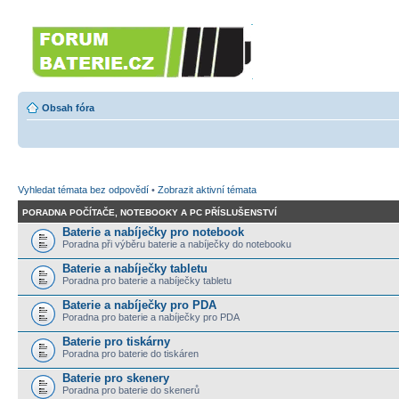
Forumbaterie.cz
Forum zaměřené na akumulátory 
Obsah fóra
Vyhledat témata bez odpovědí
•
Zobrazit aktivní témata
PORADNA POČÍTAČE, NOTEBOOKY A PC PŘÍSLUŠENSTVÍ
Baterie a nabíječky pro notebook
Poradna při výběru baterie a nabíječky do notebooku
Baterie a nabíječky tabletu
Poradna pro baterie a nabíječky tabletu
Baterie a nabíječky pro PDA
Poradna pro baterie a nabíječky pro PDA
Baterie pro tiskárny
Poradna pro baterie do tiskáren
Baterie pro skenery
Poradna pro baterie do skenerů