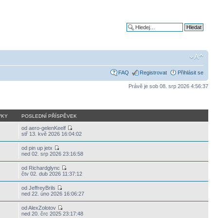
Pokročilé hledání
FAQ
Registrovat
Přihlásit se
Právě je sob 08. srp 2026 4:56:37
VKY
POSLEDNÍ PŘÍSPĚVEK
od aero-gelenKeelf
stř 13. kvě 2026 16:04:02
od pin up jetx
ned 02. srp 2026 23:16:58
od Richardglync
čtv 02. dub 2026 11:37:12
od JeffreyBrils
ned 22. úno 2026 16:06:27
od AlexZolotov
ned 20. črc 2025 23:17:48