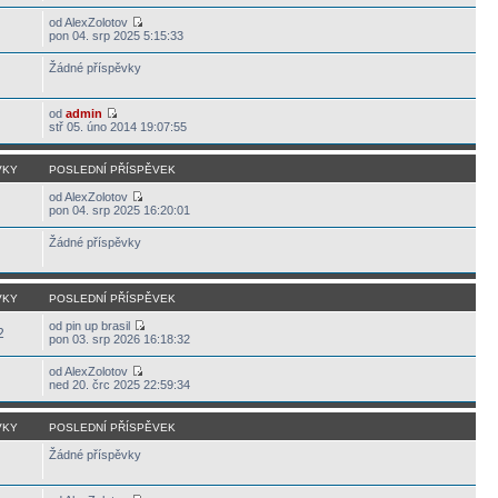
od AlexZolotov
pon 04. srp 2025 5:15:33
Žádné příspěvky
od
admin
stř 05. úno 2014 19:07:55
VKY
POSLEDNÍ PŘÍSPĚVEK
od AlexZolotov
pon 04. srp 2025 16:20:01
Žádné příspěvky
VKY
POSLEDNÍ PŘÍSPĚVEK
od pin up brasil
2
pon 03. srp 2026 16:18:32
od AlexZolotov
ned 20. črc 2025 22:59:34
VKY
POSLEDNÍ PŘÍSPĚVEK
Žádné příspěvky