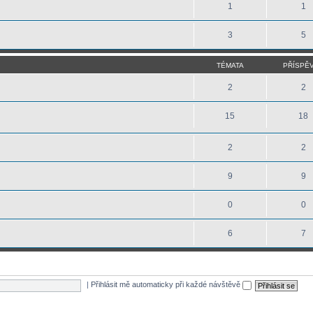
1
1
3
5
TÉMATA
PŘÍSPĚ
2
2
15
18
2
2
9
9
0
0
6
7
|
Přihlásit mě automaticky při každé návštěvě