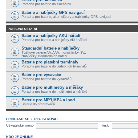
Poradna pro baterie do sluchátek
Baterie a nabíječky GPS navigací
Poradna pro baterie, akumulátory a nabíječky GPS navigací
PORADNA OSTATNÍ
Baterie a nabíječky AKU nářadí
Poradna pro baterie a nabíječky AKU nářadí
Standardní baterie a nabíječky
Tužkové baterie AA, AAA, monočlánky, 9V..
Nabíječky standardních baterií..
Baterie pro platební terminály
Poradna pro baterie do platebních terminálů
Baterie pro vysavače
Poradna pro baterie do vysavačů
Baterie pro multimetry a měřáky
Poradna pro baterie do multimetrů a měřáků
Baterie pro MP3,MP4 a ipod
Baterie do přehrávačů
PŘIHLÁSIT SE
•
REGISTROVAT
Uživatelské jméno:
Heslo:
KDO JE ONLINE