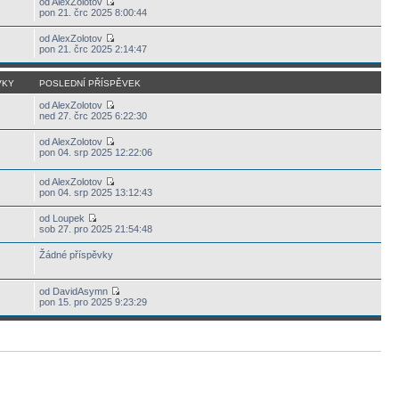
od AlexZolotov
pon 21. črc 2025 8:00:44
od AlexZolotov
pon 21. črc 2025 2:14:47
VKY
POSLEDNÍ PŘÍSPĚVEK
od AlexZolotov
ned 27. črc 2025 6:22:30
od AlexZolotov
pon 04. srp 2025 12:22:06
od AlexZolotov
pon 04. srp 2025 13:12:43
od Loupek
sob 27. pro 2025 21:54:48
Žádné příspěvky
od DavidAsymn
pon 15. pro 2025 9:23:29