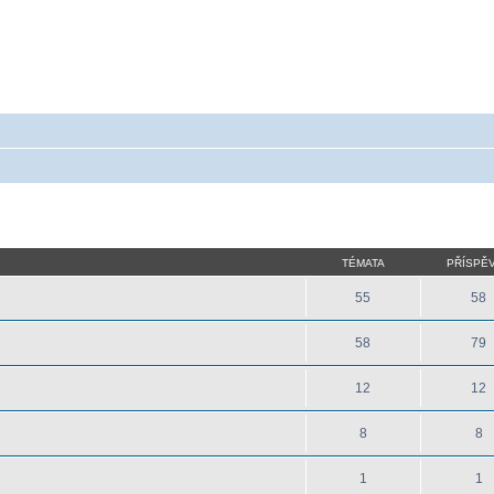
 - poradna ohledně akumulátorů a baterieí
a baterie do mobilu, notebooku, nářadí, tiskárny, GPS...
TÉMATA
PŘÍSPĚ
55
58
58
79
12
12
8
8
1
1