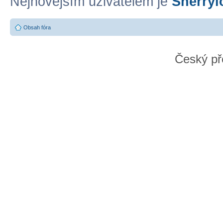
Nejnovějším uživatelem je
Sherryl
Obsah fóra
Český př