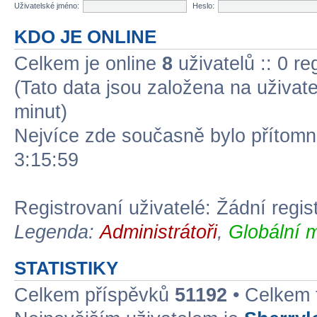
Uživatelské jméno:
Heslo:
KDO JE ONLINE
Celkem je online
8
uživatelů :: 0 r
(Tato data jsou založena na uživatel
minut)
Nejvíce zde současně bylo přítom
3:15:59
Registrovaní uživatelé: Žádní regis
Legenda:
Administrátoři
,
Globální 
STATISTIKY
Celkem příspěvků
51192
• Celkem