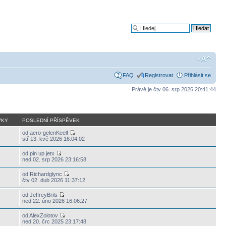
Pokročilé hledání
FAQ
Registrovat
Přihlásit se
Právě je čtv 06. srp 2026 20:41:44
VKY
POSLEDNÍ PŘÍSPĚVEK
od aero-gelenKeelf
stř 13. kvě 2026 16:04:02
od pin up jetx
ned 02. srp 2026 23:16:58
od Richardglync
čtv 02. dub 2026 11:37:12
od JeffreyBrils
ned 22. úno 2026 16:06:27
od AlexZolotov
ned 20. črc 2025 23:17:48