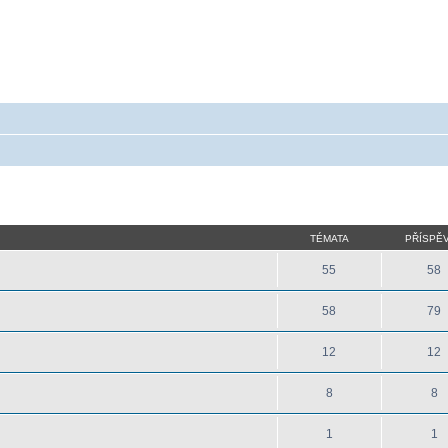
 - poradna ohledně akumulátorů a baterieí
a baterie do mobilu, notebooku, nářadí, tiskárny, GPS...
TÉMATA
PŘÍSPĚ
55
58
58
79
12
12
8
8
1
1