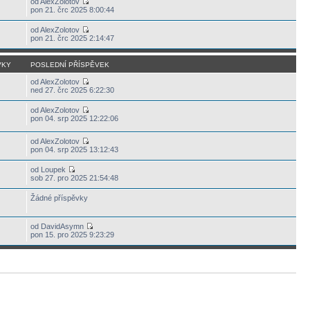
od AlexZolotov
pon 21. črc 2025 8:00:44
od AlexZolotov
pon 21. črc 2025 2:14:47
VKY
POSLEDNÍ PŘÍSPĚVEK
od AlexZolotov
ned 27. črc 2025 6:22:30
od AlexZolotov
pon 04. srp 2025 12:22:06
od AlexZolotov
pon 04. srp 2025 13:12:43
od Loupek
sob 27. pro 2025 21:54:48
Žádné příspěvky
od DavidAsymn
pon 15. pro 2025 9:23:29