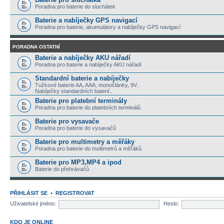
Poradna pro baterie do sluchátek
Baterie a nabíječky GPS navigací
Poradna pro baterie, akumulátory a nabíječky GPS navigací
PORADNA OSTATNÍ
Baterie a nabíječky AKU nářadí
Poradna pro baterie a nabíječky AKU nářadí
Standardní baterie a nabíječky
Tužkové baterie AA, AAA, monočlánky, 9V..
Nabíječky standardních baterií..
Baterie pro platební terminály
Poradna pro baterie do platebních terminálů
Baterie pro vysavače
Poradna pro baterie do vysavačů
Baterie pro multimetry a měřáky
Poradna pro baterie do multimetrů a měřáků
Baterie pro MP3,MP4 a ipod
Baterie do přehrávačů
PŘIHLÁSIT SE
•
REGISTROVAT
Uživatelské jméno:
Heslo:
KDO JE ONLINE