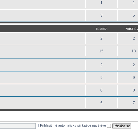
1
1
3
5
TÉMATA
PŘÍSPĚ
2
2
15
18
2
2
9
9
0
0
6
7
|
Přihlásit mě automaticky při každé návštěvě