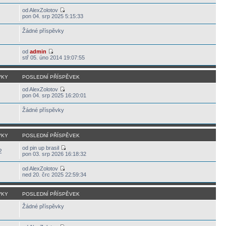
od AlexZolotov
pon 04. srp 2025 5:15:33
Žádné příspěvky
od
admin
stř 05. úno 2014 19:07:55
VKY
POSLEDNÍ PŘÍSPĚVEK
od AlexZolotov
pon 04. srp 2025 16:20:01
Žádné příspěvky
VKY
POSLEDNÍ PŘÍSPĚVEK
od pin up brasil
2
pon 03. srp 2026 16:18:32
od AlexZolotov
ned 20. črc 2025 22:59:34
VKY
POSLEDNÍ PŘÍSPĚVEK
Žádné příspěvky