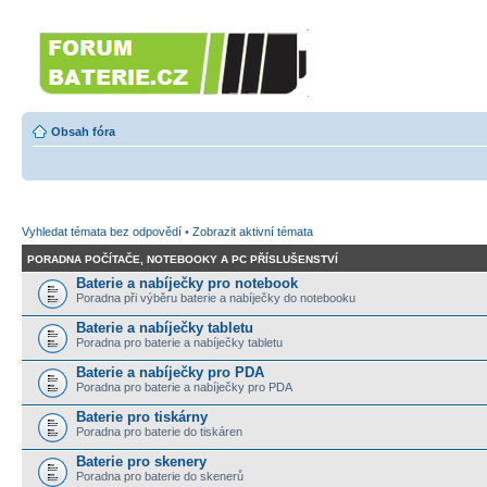
Forumbaterie.cz
Forum zaměřené na akumulátory 
Obsah fóra
Vyhledat témata bez odpovědí
•
Zobrazit aktivní témata
PORADNA POČÍTAČE, NOTEBOOKY A PC PŘÍSLUŠENSTVÍ
Baterie a nabíječky pro notebook
Poradna při výběru baterie a nabíječky do notebooku
Baterie a nabíječky tabletu
Poradna pro baterie a nabíječky tabletu
Baterie a nabíječky pro PDA
Poradna pro baterie a nabíječky pro PDA
Baterie pro tiskárny
Poradna pro baterie do tiskáren
Baterie pro skenery
Poradna pro baterie do skenerů