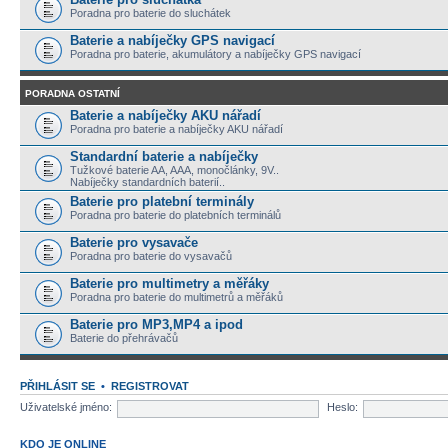
Poradna pro baterie do sluchátek
Baterie a nabíječky GPS navigací
Poradna pro baterie, akumulátory a nabíječky GPS navigací
PORADNA OSTATNÍ
Baterie a nabíječky AKU nářadí
Poradna pro baterie a nabíječky AKU nářadí
Standardní baterie a nabíječky
Tužkové baterie AA, AAA, monočlánky, 9V..
Nabíječky standardních baterií..
Baterie pro platební terminály
Poradna pro baterie do platebních terminálů
Baterie pro vysavače
Poradna pro baterie do vysavačů
Baterie pro multimetry a měřáky
Poradna pro baterie do multimetrů a měřáků
Baterie pro MP3,MP4 a ipod
Baterie do přehrávačů
PŘIHLÁSIT SE
•
REGISTROVAT
Uživatelské jméno:
Heslo:
KDO JE ONLINE