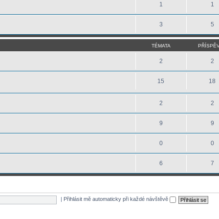
1
1
3
5
TÉMATA
PŘÍSPĚ
2
2
15
18
2
2
9
9
0
0
6
7
|
Přihlásit mě automaticky při každé návštěvě