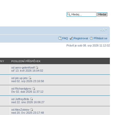
Pokročilé hledání
FAQ
Registrovat
Přihlásit se
Právě je sob 08. srp 2026 11:12:02
VKY
POSLEDNÍ PŘÍSPĚVEK
od aero-gelenKeelf
stř 13. kvě 2026 16:04:02
od pin up jetx
ned 02. srp 2026 23:16:58
od Richardglync
čtv 02. dub 2026 11:37:12
od JeffreyBrils
ned 22. úno 2026 16:06:27
od AlexZolotov
ned 20. črc 2025 23:17:48