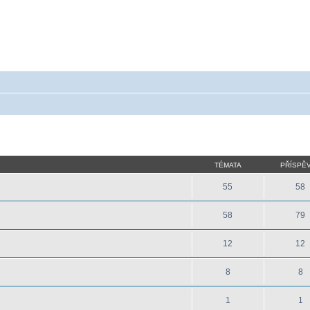
 - poradna ohledně akumulátorů a baterieí
a baterie do mobilu, notebooku, nářadí, tiskárny, GPS...
TÉMATA
PŘÍSPĚ
55
58
58
79
12
12
8
8
1
1