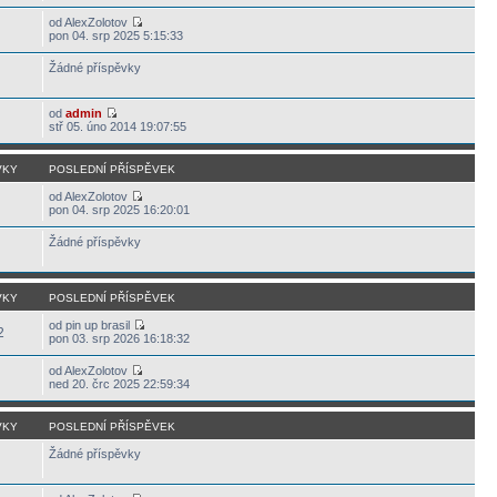
od AlexZolotov
pon 04. srp 2025 5:15:33
Žádné příspěvky
od
admin
stř 05. úno 2014 19:07:55
VKY
POSLEDNÍ PŘÍSPĚVEK
od AlexZolotov
pon 04. srp 2025 16:20:01
Žádné příspěvky
VKY
POSLEDNÍ PŘÍSPĚVEK
od pin up brasil
2
pon 03. srp 2026 16:18:32
od AlexZolotov
ned 20. črc 2025 22:59:34
VKY
POSLEDNÍ PŘÍSPĚVEK
Žádné příspěvky