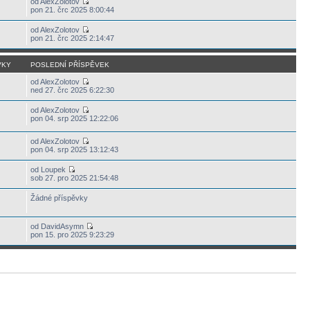
od AlexZolotov
pon 21. črc 2025 8:00:44
od AlexZolotov
pon 21. črc 2025 2:14:47
VKY
POSLEDNÍ PŘÍSPĚVEK
od AlexZolotov
ned 27. črc 2025 6:22:30
od AlexZolotov
pon 04. srp 2025 12:22:06
od AlexZolotov
pon 04. srp 2025 13:12:43
od Loupek
sob 27. pro 2025 21:54:48
Žádné příspěvky
od DavidAsymn
pon 15. pro 2025 9:23:29