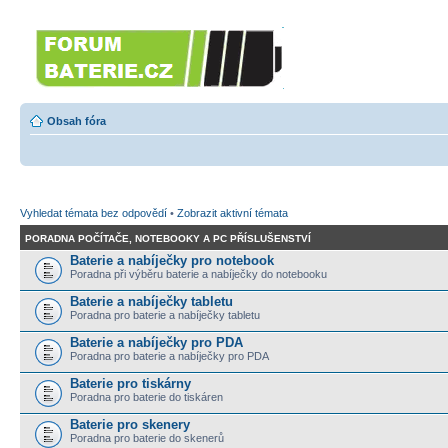
Forumbaterie.cz
Forum zaměřené na akumulátory 
Obsah fóra
Vyhledat témata bez odpovědí
•
Zobrazit aktivní témata
PORADNA POČÍTAČE, NOTEBOOKY A PC PŘÍSLUŠENSTVÍ
Baterie a nabíječky pro notebook
Poradna při výběru baterie a nabíječky do notebooku
Baterie a nabíječky tabletu
Poradna pro baterie a nabíječky tabletu
Baterie a nabíječky pro PDA
Poradna pro baterie a nabíječky pro PDA
Baterie pro tiskárny
Poradna pro baterie do tiskáren
Baterie pro skenery
Poradna pro baterie do skenerů