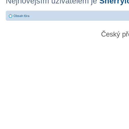
Nejnovějším uživatelem je
Sherryl
Obsah fóra
Český př