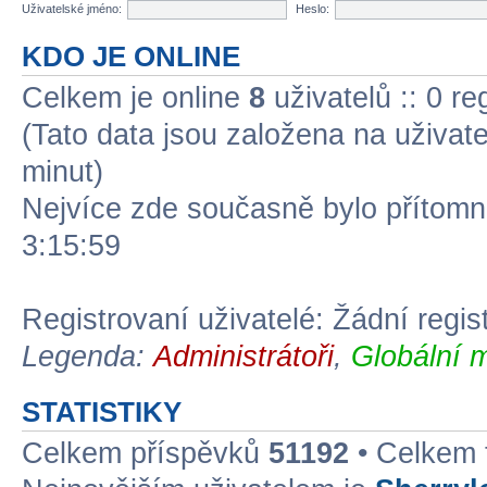
Uživatelské jméno:
Heslo:
KDO JE ONLINE
Celkem je online
8
uživatelů :: 0 r
(Tato data jsou založena na uživatel
minut)
Nejvíce zde současně bylo přítom
3:15:59
Registrovaní uživatelé: Žádní regis
Legenda:
Administrátoři
,
Globální 
STATISTIKY
Celkem příspěvků
51192
• Celkem