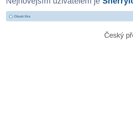
Nejnovějším uživatelem je
Sherryl
Obsah fóra
Český př