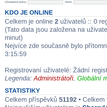
Uživatelské jméno:
Heslo:
KDO JE ONLINE
Celkem je online
2
uživatelů :: 0 r
(Tato data jsou založena na uživatel
minut)
Nejvíce zde současně bylo přítom
3:15:59
Registrovaní uživatelé: Žádní regis
Legenda:
Administrátoři
,
Globální 
STATISTIKY
Celkem příspěvků
51192
• Celkem