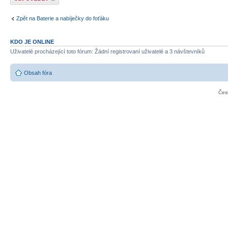
Zpět na Baterie a nabíječky do foťáku
KDO JE ONLINE
Uživatelé procházející toto fórum: Žádní registrovaní uživatelé a 3 návštevníků
Obsah fóra
Čes