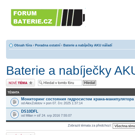
Forumbaterie.c
akumulátorů a b
Forum zaměřené na akumulátory
tiskárny, GPS...
Obsah fóra
‹
Poradna ostatní
‹
Baterie a nabíječky AKU nářadí
Baterie a nabíječky AK
Odeslat nové téma
TÉMATA
Мониторинг состояния гидросистем крана-манипулятора
od AlexZolotov » pon 07. črc 2025 1:37:14
DS10DFL
od Milan » stř 24. srp 2016 7:55:07
Zobrazit témata za předchozí:
Odeslat nové téma