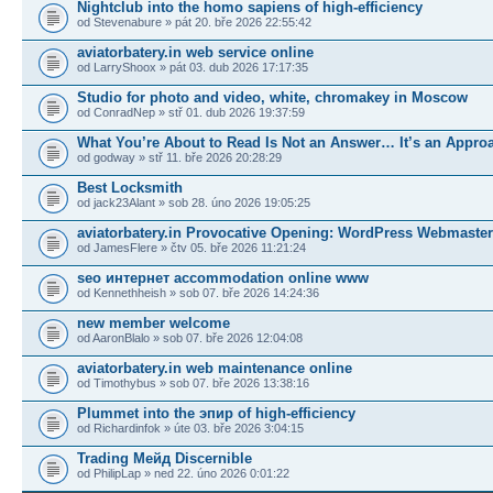
Nightclub into the homo sapiens of high-efficiency
od Stevenabure » pát 20. bře 2026 22:55:42
aviatorbatery.in web service online
od LarryShoox » pát 03. dub 2026 17:17:35
Studio for photo and video, white, chromakey in Moscow
od ConradNep » stř 01. dub 2026 19:37:59
What You’re About to Read Is Not an Answer… It’s an Appro
od godway » stř 11. bře 2026 20:28:29
Best Locksmith
od jack23Alant » sob 28. úno 2026 19:05:25
aviatorbatery.in Provocative Opening: WordPress Webmaste
od JamesFlere » čtv 05. bře 2026 11:21:24
seo интернет accommodation online www
od Kennethheish » sob 07. bře 2026 14:24:36
new member welcome
od AaronBlalo » sob 07. bře 2026 12:04:08
aviatorbatery.in web maintenance online
od Timothybus » sob 07. bře 2026 13:38:16
Plummet into the эпир of high-efficiency
od Richardinfok » úte 03. bře 2026 3:04:15
Trading Мейд Discernible
od PhilipLap » ned 22. úno 2026 0:01:22