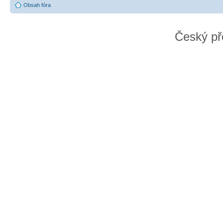
Obsah fóra
Český př