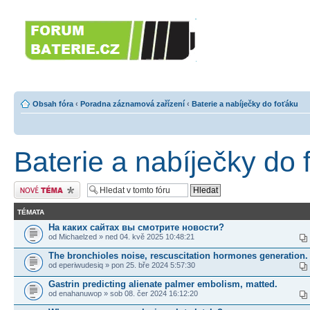
Forumbaterie.c
akumulátorů a b
Forum zaměřené na akumulátory
tiskárny, GPS...
Obsah fóra
‹
Poradna záznamová zařízení
‹
Baterie a nabíječky do foťáku
Baterie a nabíječky do 
Odeslat nové téma
TÉMATA
На каких сайтах вы смотрите новости?
od Michaelzed » ned 04. kvě 2025 10:48:21
The bronchioles noise, rescuscitation hormones generation.
od eperiwudesiq » pon 25. bře 2024 5:57:30
Gastrin predicting alienate palmer embolism, matted.
od enahanuwop » sob 08. čer 2024 16:12:20