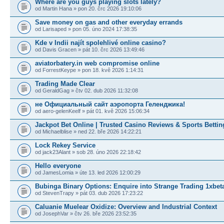
Where are you guys playing slots lately?
od Martin Hana » pon 20. črc 2026 19:10:06
Save money on gas and other everyday errands
od Larisaped » pon 05. úno 2024 17:38:35
Kde v Indii najít spolehlivé online casino?
od Davis Gracen » pát 10. črc 2026 13:49:46
aviatorbatery.in web compromise online
od ForrestKeype » pon 18. kvě 2026 1:14:31
Trading Made Clear
od GeraldGag » čtv 02. dub 2026 11:32:08
не Официальный сайт аэропорта Геленджика!
od aero-gelenKeelf » pát 01. kvě 2026 15:06:34
Jackpot Bet Online | Trusted Casino Reviews & Sports Bettin
od Michaelblise » ned 22. bře 2026 14:22:21
Lock Rekey Service
od jack23Alant » sob 28. úno 2026 22:18:42
Hello everyone
od JamesLomia » úte 13. led 2026 12:00:29
Bubinga Binary Options: Enquire into Strange Trading 1xbet
od StevenTrapy » pát 03. dub 2026 17:23:22
Caluanie Muelear Oxidize: Overview and Industrial Context
od JosephVar » čtv 26. bře 2026 23:52:35