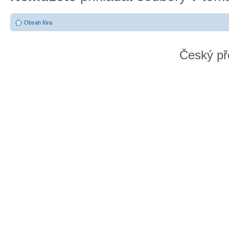
Obsah fóra
Český př