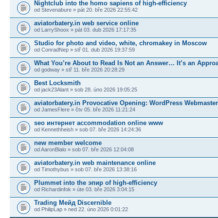
Nightclub into the homo sapiens of high-efficiency
od Stevenabure » pát 20. bře 2026 22:55:42
aviatorbatery.in web service online
od LarryShoox » pát 03. dub 2026 17:17:35
Studio for photo and video, white, chromakey in Moscow
od ConradNep » stř 01. dub 2026 19:37:59
What You’re About to Read Is Not an Answer… It’s an Appro
od godway » stř 11. bře 2026 20:28:29
Best Locksmith
od jack23Alant » sob 28. úno 2026 19:05:25
aviatorbatery.in Provocative Opening: WordPress Webmaste
od JamesFlere » čtv 05. bře 2026 11:21:24
seo интернет accommodation online www
od Kennethheish » sob 07. bře 2026 14:24:36
new member welcome
od AaronBlalo » sob 07. bře 2026 12:04:08
aviatorbatery.in web maintenance online
od Timothybus » sob 07. bře 2026 13:38:16
Plummet into the эпир of high-efficiency
od Richardinfok » úte 03. bře 2026 3:04:15
Trading Мейд Discernible
od PhilipLap » ned 22. úno 2026 0:01:22