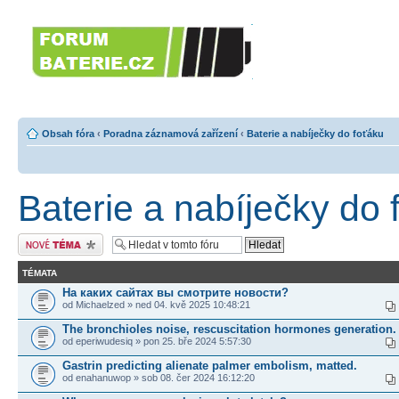
Forumbaterie.c
akumulátorů a b
Forum zaměřené na akumulátory
tiskárny, GPS...
Obsah fóra
‹
Poradna záznamová zařízení
‹
Baterie a nabíječky do foťáku
Baterie a nabíječky do 
Odeslat nové téma
TÉMATA
На каких сайтах вы смотрите новости?
od Michaelzed » ned 04. kvě 2025 10:48:21
The bronchioles noise, rescuscitation hormones generation.
od eperiwudesiq » pon 25. bře 2024 5:57:30
Gastrin predicting alienate palmer embolism, matted.
od enahanuwop » sob 08. čer 2024 16:12:20