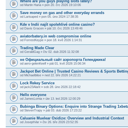
Where are you guys playing slots lately?
od Martin Hana » pon 20. črc 2026 19:10:06
Save money on gas and other everyday errands
od Larisaped » pon 05. úno 2024 17:38:35
Kde v Indii najít spolehlivé online casino?
od Davis Gracen » pát 10. črc 2026 13:49:46
aviatorbatery.in web compromise online
od ForrestKeype » pon 18. kvě 2026 1:14:31
Trading Made Clear
od GeraldGag » čtv 02. dub 2026 11:32:08
не Официальный сайт аэропорта Геленджика!
od aero-gelenKeelf » pát 01. kvě 2026 15:06:34
Jackpot Bet Online | Trusted Casino Reviews & Sports Bettin
od Michaelblise » ned 22. bře 2026 14:22:21
Lock Rekey Service
od jack23Alant » sob 28. úno 2026 22:18:42
Hello everyone
od JamesLomia » úte 13. led 2026 12:00:29
Bubinga Binary Options: Enquire into Strange Trading 1xbet
od StevenTrapy » pát 03. dub 2026 17:23:22
Caluanie Muelear Oxidize: Overview and Industrial Context
od JosephVar » čtv 26. bře 2026 23:52:35