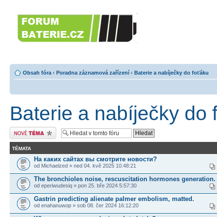
Forumbaterie.c
akumulátorů a b
Forum zaměřené na akumulátory
tiskárny, GPS...
Obsah fóra
‹
Poradna záznamová zařízení
‹
Baterie a nabíječky do foťáku
Baterie a nabíječky do 
Odeslat nové téma
TÉMATA
На каких сайтах вы смотрите новости?
od Michaelzed » ned 04. kvě 2025 10:48:21
The bronchioles noise, rescuscitation hormones generation.
od eperiwudesiq » pon 25. bře 2024 5:57:30
Gastrin predicting alienate palmer embolism, matted.
od enahanuwop » sob 08. čer 2024 16:12:20