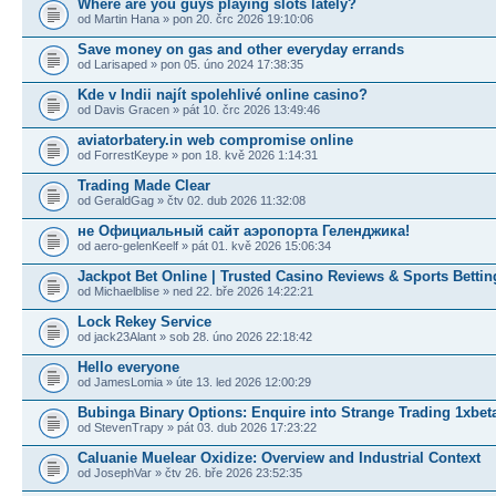
Where are you guys playing slots lately?
od Martin Hana » pon 20. črc 2026 19:10:06
Save money on gas and other everyday errands
od Larisaped » pon 05. úno 2024 17:38:35
Kde v Indii najít spolehlivé online casino?
od Davis Gracen » pát 10. črc 2026 13:49:46
aviatorbatery.in web compromise online
od ForrestKeype » pon 18. kvě 2026 1:14:31
Trading Made Clear
od GeraldGag » čtv 02. dub 2026 11:32:08
не Официальный сайт аэропорта Геленджика!
od aero-gelenKeelf » pát 01. kvě 2026 15:06:34
Jackpot Bet Online | Trusted Casino Reviews & Sports Bettin
od Michaelblise » ned 22. bře 2026 14:22:21
Lock Rekey Service
od jack23Alant » sob 28. úno 2026 22:18:42
Hello everyone
od JamesLomia » úte 13. led 2026 12:00:29
Bubinga Binary Options: Enquire into Strange Trading 1xbet
od StevenTrapy » pát 03. dub 2026 17:23:22
Caluanie Muelear Oxidize: Overview and Industrial Context
od JosephVar » čtv 26. bře 2026 23:52:35