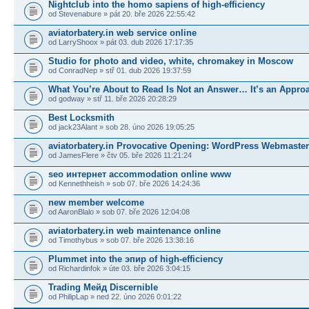
Nightclub into the homo sapiens of high-efficiency
od Stevenabure » pát 20. bře 2026 22:55:42
aviatorbatery.in web service online
od LarryShoox » pát 03. dub 2026 17:17:35
Studio for photo and video, white, chromakey in Moscow
od ConradNep » stř 01. dub 2026 19:37:59
What You’re About to Read Is Not an Answer… It’s an Appro
od godway » stř 11. bře 2026 20:28:29
Best Locksmith
od jack23Alant » sob 28. úno 2026 19:05:25
aviatorbatery.in Provocative Opening: WordPress Webmaste
od JamesFlere » čtv 05. bře 2026 11:21:24
seo интернет accommodation online www
od Kennethheish » sob 07. bře 2026 14:24:36
new member welcome
od AaronBlalo » sob 07. bře 2026 12:04:08
aviatorbatery.in web maintenance online
od Timothybus » sob 07. bře 2026 13:38:16
Plummet into the эпир of high-efficiency
od Richardinfok » úte 03. bře 2026 3:04:15
Trading Мейд Discernible
od PhilipLap » ned 22. úno 2026 0:01:22