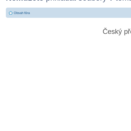
Obsah fóra
Český př