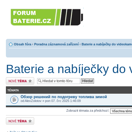
Forumbaterie.c
akumulátorů a b
Forum zaměřené na akumulátory
tiskárny, GPS...
Obsah fóra
‹
Poradna záznamová zařízení
‹
Baterie a nabíječky do videokam
Baterie a nabíječky do
Odeslat nové téma
TÉMATA
Обзор решений по подогреву топлива зимой
od AlexZolotov » pon 07. črc 2025 1:46:09
Zobrazit témata za předchozí:
Odeslat nové téma