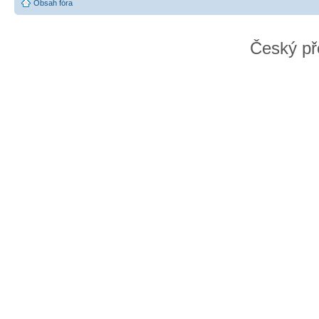
Obsah fóra
Český př