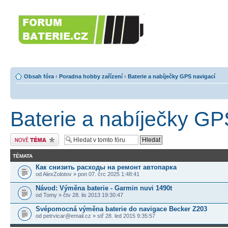
Forumbaterie.c
akumulátorů a b
Forum zaměřené na akumulátory
tiskárny, GPS...
Obsah fóra
‹
Poradna hobby zařízení
‹
Baterie a nabíječky GPS navigací
Baterie a nabíječky GP
Odeslat nové téma
TÉMATA
Как снизить расходы на ремонт автопарка
od AlexZolotov » pon 07. črc 2025 1:48:41
Návod: Výměna baterie - Garmin nuvi 1490t
od Tomy » čtv 28. lis 2013 19:30:47
Svépomocná výměna baterie do navigace Becker Z203
od petrvicar@email.cz » stř 28. led 2015 9:35:57