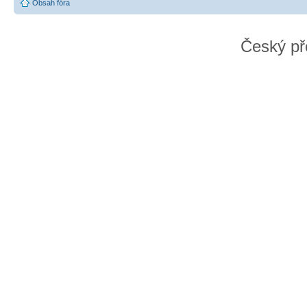
Obsah fóra
Český př