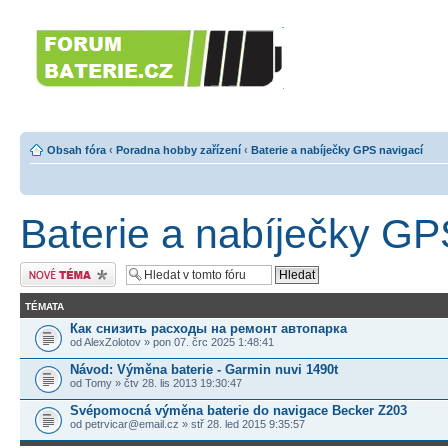
Forumbaterie.c
akumulátorů a b
Forum zaměřené na akumulátory
tiskárny, GPS...
Obsah fóra
‹
Poradna hobby zařízení
‹
Baterie a nabíječky GPS navigací
Baterie a nabíječky GP
Odeslat nové téma
TÉMATA
Как снизить расходы на ремонт автопарка
od AlexZolotov » pon 07. črc 2025 1:48:41
Návod: Výměna baterie - Garmin nuvi 1490t
od Tomy » čtv 28. lis 2013 19:30:47
Svépomocná výměna baterie do navigace Becker Z203
od petrvicar@email.cz » stř 28. led 2015 9:35:57