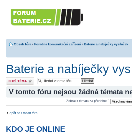
Forumbaterie.c
akumulátorů a b
Forum zaměřené na akumulátory
tiskárny, GPS...
Obsah fóra
‹
Poradna komunikační zařízení
‹
Baterie a nabíječky vysílaček
Baterie a nabíječky vys
Odeslat nové téma
V tomto fóru nejsou žádná témata n
Zobrazit témata za předchozí:
Zpět na Obsah fóra
KDO JE ONLINE