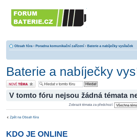
Forumbaterie.c
akumulátorů a b
Forum zaměřené na akumulátory
tiskárny, GPS...
Obsah fóra
‹
Poradna komunikační zařízení
‹
Baterie a nabíječky vysílaček
Baterie a nabíječky vys
Odeslat nové téma
V tomto fóru nejsou žádná témata n
Zobrazit témata za předchozí:
Zpět na Obsah fóra
KDO JE ONLINE