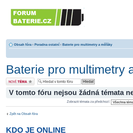
Forumbaterie.c
akumulátorů a b
Forum zaměřené na akumulátory
tiskárny, GPS...
Obsah fóra
‹
Poradna ostatní
‹
Baterie pro multimetry a měřáky
Baterie pro multimetry
Odeslat nové téma
V tomto fóru nejsou žádná témata n
Zobrazit témata za předchozí:
Zpět na Obsah fóra
KDO JE ONLINE