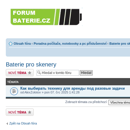
Forumbaterie.c
akumulátorů a b
Forum zaměřené na akumulátory
tiskárny, GPS...
Obsah fóra
‹
Poradna počítače, notebooky a pc příslušenství
‹
Baterie pro s
Baterie pro skenery
Odeslat nové téma
TÉMATA
Как выбирать технику для аренды под разовые задачи
od AlexZolotov » pon 07. črc 2025 1:41:28
Zobrazit témata za předchozí:
Odeslat nové téma
Zpět na Obsah fóra