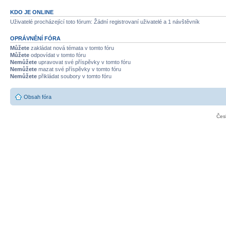
KDO JE ONLINE
Uživatelé procházející toto fórum: Žádní registrovaní uživatelé a 1 návštěvník
OPRÁVNĚNÍ FÓRA
Můžete
zakládat nová témata v tomto fóru
Můžete
odpovídat v tomto fóru
Nemůžete
upravovat své příspěvky v tomto fóru
Nemůžete
mazat své příspěvky v tomto fóru
Nemůžete
přikládat soubory v tomto fóru
Obsah fóra
Čes