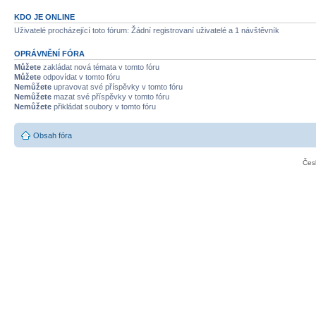
KDO JE ONLINE
Uživatelé procházející toto fórum: Žádní registrovaní uživatelé a 1 návštěvník
OPRÁVNĚNÍ FÓRA
Můžete
zakládat nová témata v tomto fóru
Můžete
odpovídat v tomto fóru
Nemůžete
upravovat své příspěvky v tomto fóru
Nemůžete
mazat své příspěvky v tomto fóru
Nemůžete
přikládat soubory v tomto fóru
Obsah fóra
Čes