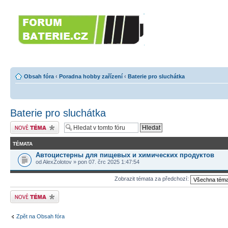
Forumbaterie.c
akumulátorů a b
Forum zaměřené na akumulátory
tiskárny, GPS...
Obsah fóra
‹
Poradna hobby zařízení
‹
Baterie pro sluchátka
Baterie pro sluchátka
Odeslat nové téma
TÉMATA
Автоцистерны для пищевых и химических продуктов
od AlexZolotov » pon 07. črc 2025 1:47:54
Zobrazit témata za předchozí:
Odeslat nové téma
Zpět na Obsah fóra