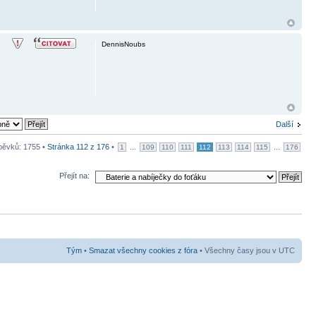
DennisNoubs
Další
pěvků: 1755 •
Stránka
112
z
176
•
...
...
1
109
110
111
112
113
114
115
176
Přejít na:
Tým
•
Smazat všechny cookies z fóra
• Všechny časy jsou v UTC