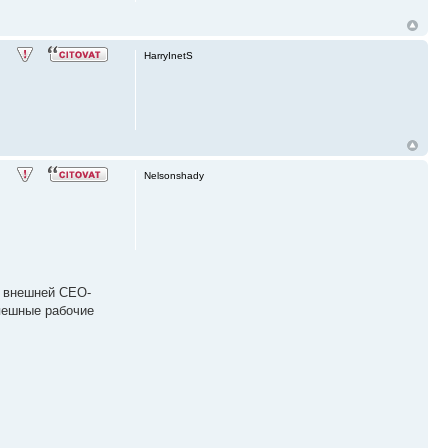
HarryInetS
Nelsonshady
о внешней СЕО-
спешные рабочие