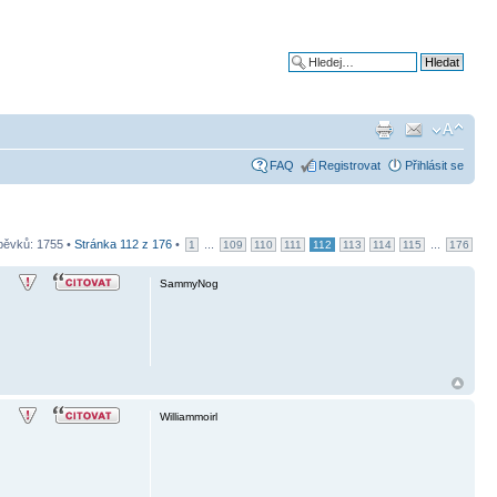
Pokročilé hledání
FAQ
Registrovat
Přihlásit se
pěvků: 1755 •
Stránka
112
z
176
•
...
...
1
109
110
111
112
113
114
115
176
SammyNog
Williammoirl