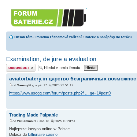
Forumbaterie.cz
Forum zaměřené na akumulátory 
Obsah fóra
‹
Poradna záznamová zařízení
‹
Baterie a nabíječky do foťáku
Examination, de jure a evaluation
Odeslat odpověď
aviatorbatery.in царство безграничных возможнос
od
SammyNog
» pát 17. říj 2025 22:51:17
https://www.uscgq.com/forum/posts.php?f ... ge=1#post0
Trading Made Palpable
od
Williammoirl
» sob 18. říj 2025 10:20:51
Najlepsze kasyno online w Polsce
Dolacz do
billionaire casino