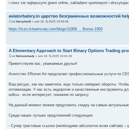
i ciesz sie najlepszymi grami online, zakladami sportowymi i ekscytuj
aviatorbatery.in царство безграничных возможностей help
od
HarryInetS
» sob 18. říj 2025 13:56:06
https://tcsn.tcteamcorp.com/blogs/11909 ... Bonus-1950
A Elementary Approach to Start Binary Options Trading pr
od
Nelsonshady
» sob 18. říj 2025 16:01:29
Приветствуем вас, уважаемые друзья!
Агентство XRumer Art предлагает профессиональные услуги по С
Ваш ресурс, как мы заметили, еще только набирает обороты. Чтоб
оптимизации. У нас есть недорогие и качественные инструменты д
кейсы - если интересует, покажем по запросу.
На данный момент можем предложить скидку на самые актуальные 
Среди наших лучших предложений следующее:
- Супер трастовые ссылки (необходимо абсолютно всем сайтам) – ц