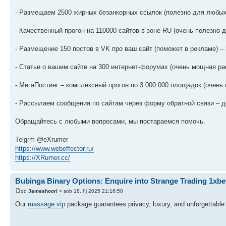
- Размещаем 2500 жирных безанкорных ссылок (полезно для любых 
- Качественный прогон на 110000 сайтов в зоне RU (очень полезно д
- Размещение 150 постов в VK про ваш сайт (поможет в рекламе) – 
- Статьи о вашем сайте на 300 интернет-форумах (очень мощная рас
- МегаПостинг – комплексный прогон по 3 000 000 площадок (очень
- Рассылаем сообщения по сайтам через форму обратной связи – д
Обращайтесь с любыми вопросами, мы постараемся помочь.
Telgrm @eXrumer
https://www.webeffector.ru/
https://XRumer.cc/
Bubinga Binary Options: Enquire into Strange Trading 1xbe
od
Jameshoori
» sob 18. říj 2025 21:16:58
Our
massage vip
package guarantees privacy, luxury, and unforgettable