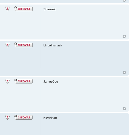
Shawnric
Lincolnsmask
JamesCog
KevinHap