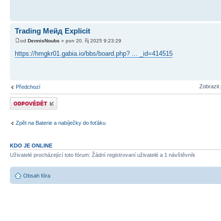
Trading Мейд Explicit
od
DennisNoubs
» pon 20. říj 2025 9:23:29
https://hmgkr01.gabia.io/bbs/board.php? ... _id=414515
Zobrazit
Předchozí
Odeslat odpověď
Zpět na Baterie a nabíječky do foťáku
KDO JE ONLINE
Uživatelé procházející toto fórum: Žádní registrovaní uživatelé a 1 návštěvník
Obsah fóra