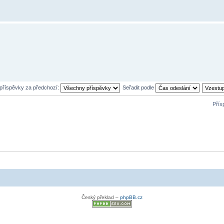
 příspěvky za předchozí:
Seřadit podle
Přís
Český překlad –
phpBB.cz