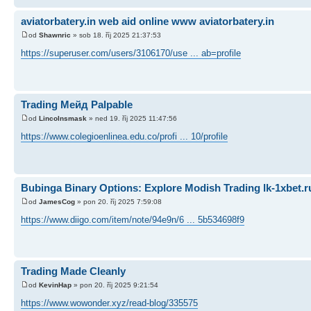
aviatorbatery.in web aid online www aviatorbatery.in
od
Shawnric
» sob 18. říj 2025 21:37:53
https://superuser.com/users/3106170/use ... ab=profile
Trading Мейд Palpable
od
Lincolnsmask
» ned 19. říj 2025 11:47:56
https://www.colegioenlinea.edu.co/profi ... 10/profile
Bubinga Binary Options: Explore Modish Trading lk-1xbet.r
od
JamesCog
» pon 20. říj 2025 7:59:08
https://www.diigo.com/item/note/94e9n/6 ... 5b534698f9
Trading Made Cleanly
od
KevinHap
» pon 20. říj 2025 9:21:54
https://www.wowonder.xyz/read-blog/335575