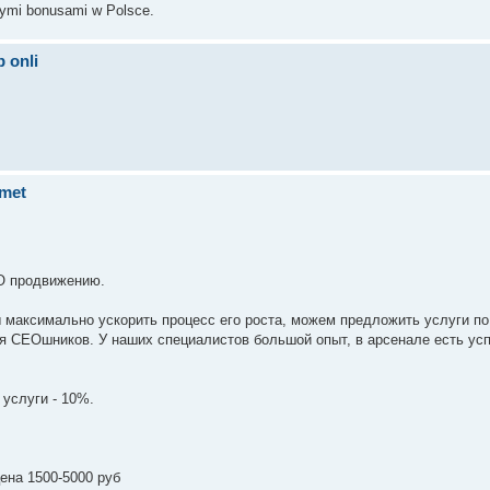
acymi bonusami w Polsce.
 onli
omet
ЕО продвижению.
ы максимально ускорить процесс его роста, можем предложить услуги п
ля СЕОшников. У наших специалистов большой опыт, в арсенале есть у
услуги - 10%.
ена 1500-5000 руб