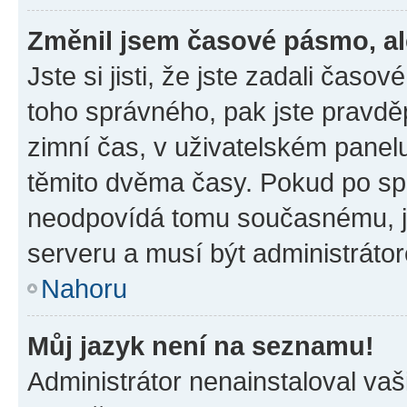
Změnil jsem časové pásmo, ale
Jste si jisti, že jste zadali časo
toho správného, pak jste pravdě
zimní čas, v uživatelském pane
těmito dvěma časy. Pokud po s
neodpovídá tomu současnému, j
serveru a musí být administráto
Nahoru
Můj jazyk není na seznamu!
Administrátor nenainstaloval vaši