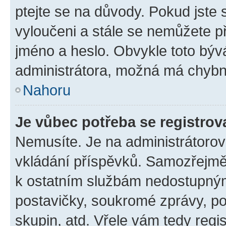
ptejte se na důvody. Pokud jste se
vyloučeni a stále se nemůžete při
jméno a heslo. Obvykle toto býv
administrátora, možná má chybn
Nahoru
Je vůbec potřeba se registrov
Nemusíte. Je na administrátorovi 
vkládání příspěvků. Samozřejmě,
k ostatním službám nedostupný
postavičky, soukromé zprávy, pos
skupin, atd. Vřele vám tedy regi