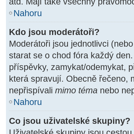
atd. Mají také všechny pravomo
Nahoru
Kdo jsou moderátoři?
Moderátoři jsou jednotlivci (nebo 
starat se o chod fóra každý den
příspěvky, zamykat/odemykat, p
která spravují. Obecně řečeno, m
nepřispívali
mimo téma
nebo nepř
Nahoru
Co jsou uživatelské skupiny?
Uživatelské skupiny jsou cestou