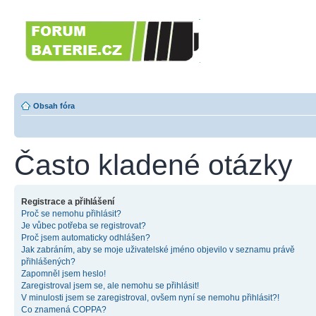
Forumbaterie.c
akumulátorů a b
Forum zaměřené na akumulátory
tiskárny, GPS...
Obsah fóra
Často kladené otázky
Registrace a přihlášení
Proč se nemohu přihlásit?
Je vůbec potřeba se registrovat?
Proč jsem automaticky odhlášen?
Jak zabráním, aby se moje uživatelské jméno objevilo v seznamu právě
přihlášených?
Zapomněl jsem heslo!
Zaregistroval jsem se, ale nemohu se přihlásit!
V minulosti jsem se zaregistroval, ovšem nyní se nemohu přihlásit?!
Co znamená COPPA?