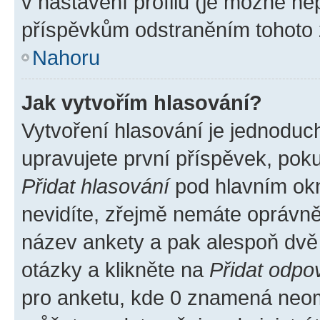
v nastavení profilu (je možné n
příspěvkům odstraněním tohoto z
Nahoru
Jak vytvořím hlasování?
Vytvoření hlasování je jednoduc
upravujete první příspěvek, poku
Přidat hlasování
pod hlavním okn
nevidíte, zřejmě nemáte oprávněn
název ankety a pak alespoň dvě
otázky a klikněte na
Přidat odpo
pro anketu, kde 0 znamená neom