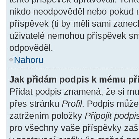
nikdo neodpověděl nebo pokud mo
příspěvek (ti by měli sami zanec
uživatelé nemohou příspěvek sma
odpověděl.
Nahoru
Jak přidám podpis k mému př
Přidat podpis znamená, že si mus
přes stránku
Profil
. Podpis může
zatržením položky
Připojit podpi
pro všechny vaše příspěvky zašk