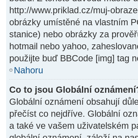
http://www.priklad.cz/muj-obraz
obrázky umístěné na vlastním PC
stanice) nebo obrázky za prověř
hotmail nebo yahoo, zaheslovan
použijte buď BBCode [img] tag n
Nahoru
Co to jsou Globální oznámení
Globální oznámení obsahují důlež
přečíst co nejdříve. Globální o
a také ve vašem uživatelském pan
globální oznámení, záleží na na