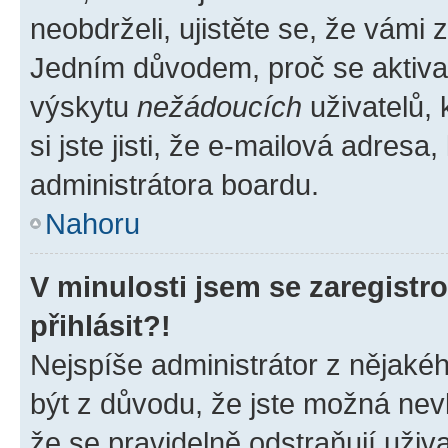
neobdrželi, ujistěte se, že vámi
Jedním důvodem, proč se aktiva
výskytu
nežádoucích
uživatelů, 
si jste jisti, že e-mailová adresa,
administrátora boardu.
Nahoru
V minulosti jsem se zaregist
přihlásit?!
Nejspíše administrátor z nějaké
být z důvodu, že jste možná nevl
že se pravidelně odstraňují uživa