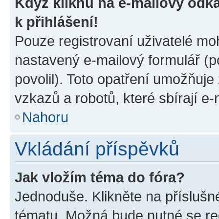
Když kliknu na e-mailový odka
k přihlášení!
Pouze registrovaní uživatelé moh
nastavený e-mailový formulář (p
povolil). Toto opatření umožňuj
vzkazů a robotů, které sbírají e
Nahoru
Vkládání příspěvků
Jak vložím téma do fóra?
Jednoduše. Klikněte na příslušn
tématu. Možná bude nutné se reg