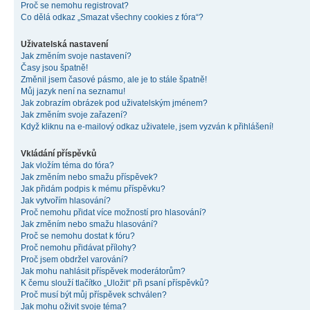
Proč se nemohu registrovat?
Co dělá odkaz „Smazat všechny cookies z fóra“?
Uživatelská nastavení
Jak změním svoje nastavení?
Časy jsou špatně!
Změnil jsem časové pásmo, ale je to stále špatně!
Můj jazyk není na seznamu!
Jak zobrazím obrázek pod uživatelským jménem?
Jak změním svoje zařazení?
Když kliknu na e-mailový odkaz uživatele, jsem vyzván k přihlášení!
Vkládání příspěvků
Jak vložím téma do fóra?
Jak změním nebo smažu příspěvek?
Jak přidám podpis k mému příspěvku?
Jak vytvořím hlasování?
Proč nemohu přidat více možností pro hlasování?
Jak změním nebo smažu hlasování?
Proč se nemohu dostat k fóru?
Proč nemohu přidávat přílohy?
Proč jsem obdržel varování?
Jak mohu nahlásit příspěvek moderátorům?
K čemu slouží tlačítko „Uložit“ při psaní příspěvků?
Proč musí být můj příspěvek schválen?
Jak mohu oživit svoje téma?