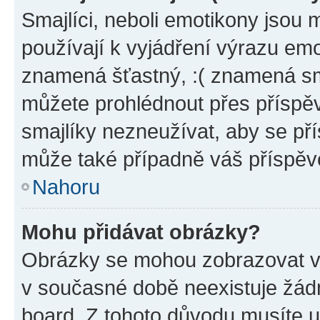
Smajlíci, neboli emotikony jsou 
používají k vyjádření výrazu emo
znamená šťastný, :( znamená sm
můžete prohlédnout přes příspěv
smajlíky nezneužívat, aby se př
může také případně váš příspěv
Nahoru
Mohu přidávat obrázky?
Obrázky se mohou zobrazovat ve
v současné době neexistuje žád
board. Z tohoto důvodu musíte u