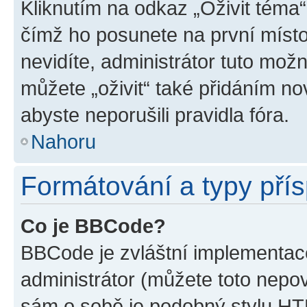
Kliknutím na odkaz „Oživit téma“
čímž ho posunete na první místo
nevidíte, administrátor tuto mo
můžete „oživit“ také přidáním no
abyste neporušili pravidla fóra.
Nahoru
Formátování a typy pří
Co je BBCode?
BBCode je zvláštní implementac
administrátor (můžete toto nepov
sám o sobě je podobný stylu HT