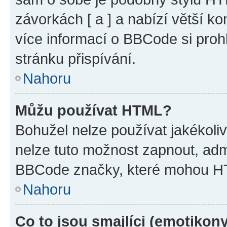
závorkách [ a ] a nabízí větší ko
více informací o BBCode si proh
stránku přispívání.
Nahoru
Můžu používat HTML?
Bohužel nelze používat jakékoli
nelze tuto možnost zapnout, adm
BBCode značky, které mohou HT
Nahoru
Co to jsou smajlíci (emotikon