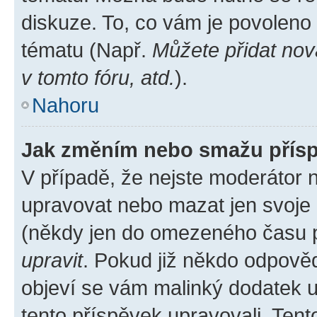
diskuze. To, co vám je povoleno
tématu (Např.
Můžete přidat nov
v tomto fóru, atd.
).
Nahoru
Jak změním nebo smažu přís
V případě, že nejste moderátor 
upravovat nebo mazat jen svoje 
(někdy jen do omezeného času po
upravit
. Pokud již někdo odpověd
objeví se vám malinký dodatek u 
tento příspěvek upravovali. Ten