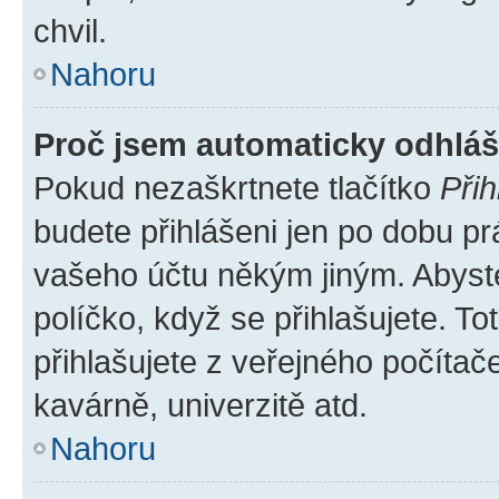
chvil.
Nahoru
Proč jsem automaticky odhlá
Pokud nezaškrtnete tlačítko
Přih
budete přihlášeni jen po dobu pr
vašeho účtu někým jiným. Abyste 
políčko, když se přihlašujete. 
přihlašujete z veřejného počítač
kavárně, univerzitě atd.
Nahoru