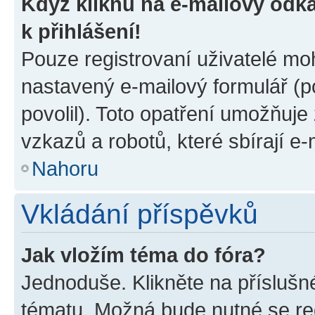
Když kliknu na e-mailový odka
k přihlášení!
Pouze registrovaní uživatelé moh
nastavený e-mailový formulář (p
povolil). Toto opatření umožňuj
vzkazů a robotů, které sbírají e
Nahoru
Vkládání příspěvků
Jak vložím téma do fóra?
Jednoduše. Klikněte na příslušn
tématu. Možná bude nutné se reg