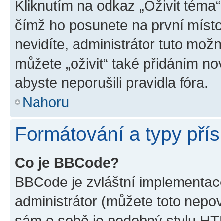
Kliknutím na odkaz „Oživit téma“
čímž ho posunete na první místo
nevidíte, administrátor tuto mo
můžete „oživit“ také přidáním no
abyste neporušili pravidla fóra.
Nahoru
Formátování a typy pří
Co je BBCode?
BBCode je zvláštní implementac
administrátor (můžete toto nepov
sám o sobě je podobný stylu HT