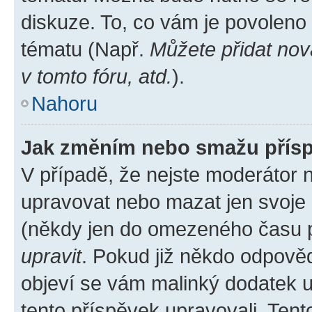
diskuze. To, co vám je povoleno
tématu (Např.
Můžete přidat nov
v tomto fóru, atd.
).
Nahoru
Jak změním nebo smažu přís
V případě, že nejste moderátor 
upravovat nebo mazat jen svoje 
(někdy jen do omezeného času po
upravit
. Pokud již někdo odpověd
objeví se vám malinký dodatek u 
tento příspěvek upravovali. Ten