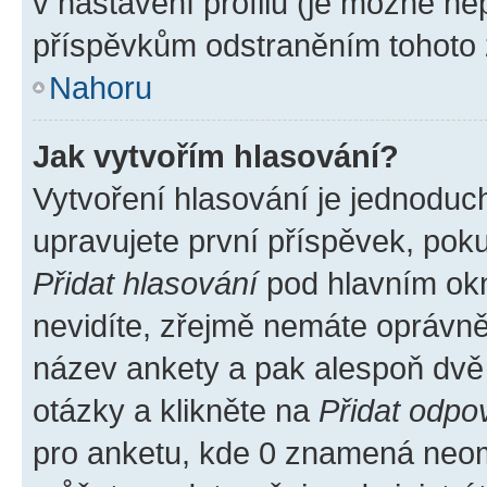
v nastavení profilu (je možné n
příspěvkům odstraněním tohoto z
Nahoru
Jak vytvořím hlasování?
Vytvoření hlasování je jednoduc
upravujete první příspěvek, poku
Přidat hlasování
pod hlavním okn
nevidíte, zřejmě nemáte oprávněn
název ankety a pak alespoň dvě
otázky a klikněte na
Přidat odpo
pro anketu, kde 0 znamená neom