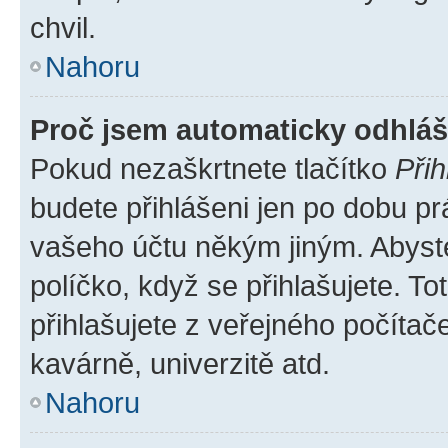
chvil.
Nahoru
Proč jsem automaticky odhlá
Pokud nezaškrtnete tlačítko
Přih
budete přihlášeni jen po dobu pr
vašeho účtu někým jiným. Abyste 
políčko, když se přihlašujete. 
přihlašujete z veřejného počítač
kavárně, univerzitě atd.
Nahoru