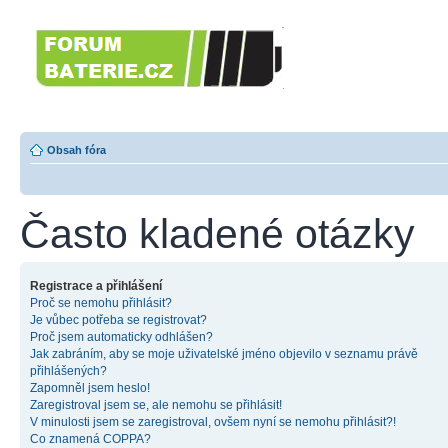
Forumbaterie.c
akumulátorů a b
Forum zaměřené na akumulátory
tiskárny, GPS...
Obsah fóra
Často kladené otázky
Registrace a přihlášení
Proč se nemohu přihlásit?
Je vůbec potřeba se registrovat?
Proč jsem automaticky odhlášen?
Jak zabráním, aby se moje uživatelské jméno objevilo v seznamu právě
přihlášených?
Zapomněl jsem heslo!
Zaregistroval jsem se, ale nemohu se přihlásit!
V minulosti jsem se zaregistroval, ovšem nyní se nemohu přihlásit?!
Co znamená COPPA?