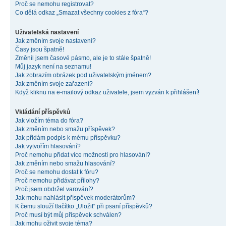
Proč se nemohu registrovat?
Co dělá odkaz „Smazat všechny cookies z fóra“?
Uživatelská nastavení
Jak změním svoje nastavení?
Časy jsou špatně!
Změnil jsem časové pásmo, ale je to stále špatně!
Můj jazyk není na seznamu!
Jak zobrazím obrázek pod uživatelským jménem?
Jak změním svoje zařazení?
Když kliknu na e-mailový odkaz uživatele, jsem vyzván k přihlášení!
Vkládání příspěvků
Jak vložím téma do fóra?
Jak změním nebo smažu příspěvek?
Jak přidám podpis k mému příspěvku?
Jak vytvořím hlasování?
Proč nemohu přidat více možností pro hlasování?
Jak změním nebo smažu hlasování?
Proč se nemohu dostat k fóru?
Proč nemohu přidávat přílohy?
Proč jsem obdržel varování?
Jak mohu nahlásit příspěvek moderátorům?
K čemu slouží tlačítko „Uložit“ při psaní příspěvků?
Proč musí být můj příspěvek schválen?
Jak mohu oživit svoje téma?