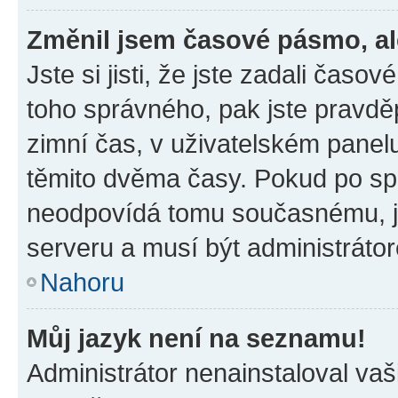
Změnil jsem časové pásmo, ale
Jste si jisti, že jste zadali časo
toho správného, pak jste pravdě
zimní čas, v uživatelském pane
těmito dvěma časy. Pokud po s
neodpovídá tomu současnému, j
serveru a musí být administráto
Nahoru
Můj jazyk není na seznamu!
Administrátor nenainstaloval vaši