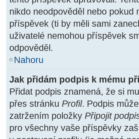
nikdo neodpověděl nebo pokud mo
příspěvek (ti by měli sami zanec
uživatelé nemohou příspěvek sma
odpověděl.
Nahoru
Jak přidám podpis k mému př
Přidat podpis znamená, že si mus
přes stránku
Profil
. Podpis může
zatržením položky
Připojit podpi
pro všechny vaše příspěvky zašk