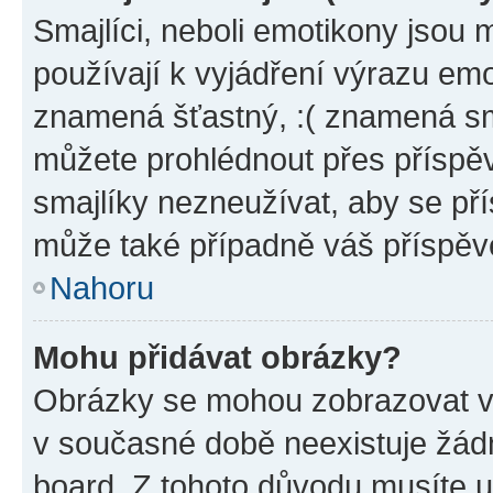
Smajlíci, neboli emotikony jsou 
používají k vyjádření výrazu emo
znamená šťastný, :( znamená sm
můžete prohlédnout přes příspěv
smajlíky nezneužívat, aby se př
může také případně váš příspěv
Nahoru
Mohu přidávat obrázky?
Obrázky se mohou zobrazovat ve
v současné době neexistuje žád
board. Z tohoto důvodu musíte u