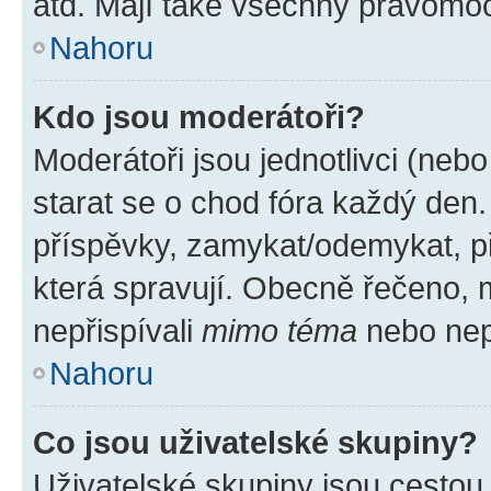
atd. Mají také všechny pravomo
Nahoru
Kdo jsou moderátoři?
Moderátoři jsou jednotlivci (nebo 
starat se o chod fóra každý den
příspěvky, zamykat/odemykat, p
která spravují. Obecně řečeno, m
nepřispívali
mimo téma
nebo nepř
Nahoru
Co jsou uživatelské skupiny?
Uživatelské skupiny jsou cestou