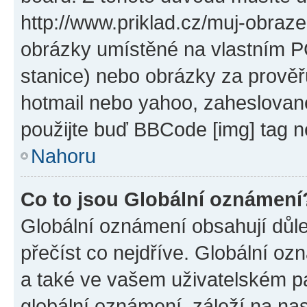
http://www.priklad.cz/muj-obraz
obrázky umístěné na vlastním PC
stanice) nebo obrázky za prověř
hotmail nebo yahoo, zaheslovan
použijte buď BBCode [img] tag n
Nahoru
Co to jsou Globální oznámení
Globální oznámení obsahují důlež
přečíst co nejdříve. Globální o
a také ve vašem uživatelském pan
globální oznámení, záleží na na