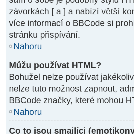
závorkách [ a ] a nabízí větší ko
více informací o BBCode si proh
stránku přispívání.
Nahoru
Můžu používat HTML?
Bohužel nelze používat jakékoli
nelze tuto možnost zapnout, adm
BBCode značky, které mohou HT
Nahoru
Co to jsou smajlíci (emotikon