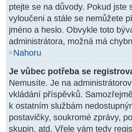
ptejte se na důvody. Pokud jste se
vyloučeni a stále se nemůžete při
jméno a heslo. Obvykle toto býv
administrátora, možná má chybn
Nahoru
Je vůbec potřeba se registrov
Nemusíte. Je na administrátorovi 
vkládání příspěvků. Samozřejmě,
k ostatním službám nedostupný
postavičky, soukromé zprávy, pos
skupin, atd. Vřele vám tedy regi