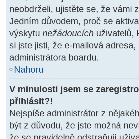
neobdrželi, ujistěte se, že vámi
Jedním důvodem, proč se aktiva
výskytu
nežádoucích
uživatelů, 
si jste jisti, že e-mailová adresa,
administrátora boardu.
Nahoru
V minulosti jsem se zaregist
přihlásit?!
Nejspíše administrátor z nějaké
být z důvodu, že jste možná nevl
že se pravidelně odstraňují uživa