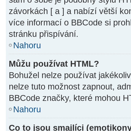
závorkách [ a ] a nabízí větší ko
více informací o BBCode si proh
stránku přispívání.
Nahoru
Můžu používat HTML?
Bohužel nelze používat jakékoli
nelze tuto možnost zapnout, adm
BBCode značky, které mohou HT
Nahoru
Co to jsou smajlíci (emotikon