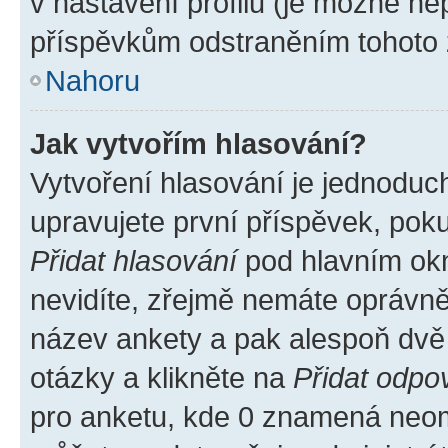
v nastavení profilu (je možné n
příspěvkům odstraněním tohoto z
Nahoru
Jak vytvořím hlasování?
Vytvoření hlasování je jednoduc
upravujete první příspěvek, poku
Přidat hlasování
pod hlavním okn
nevidíte, zřejmě nemáte oprávněn
název ankety a pak alespoň dvě
otázky a klikněte na
Přidat odpo
pro anketu, kde 0 znamená neom