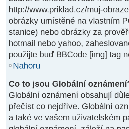
http://www.priklad.cz/muj-obraz
obrázky umístěné na vlastním PC
stanice) nebo obrázky za prověř
hotmail nebo yahoo, zaheslovan
použijte buď BBCode [img] tag n
Nahoru
Co to jsou Globální oznámení
Globální oznámení obsahují důlež
přečíst co nejdříve. Globální o
a také ve vašem uživatelském pan
globální oznámení, záleží na na