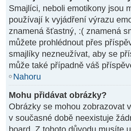
Smajlíci, neboli emotikony jsou 
používají k vyjádření výrazu emo
znamená šťastný, :( znamená sm
můžete prohlédnout přes příspěv
smajlíky nezneužívat, aby se př
může také případně váš příspěv
Nahoru
Mohu přidávat obrázky?
Obrázky se mohou zobrazovat ve
v současné době neexistuje žád
board. Z tohoto důvodu musíte u