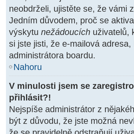
neobdrželi, ujistěte se, že vámi
Jedním důvodem, proč se aktiva
výskytu
nežádoucích
uživatelů, 
si jste jisti, že e-mailová adresa,
administrátora boardu.
Nahoru
V minulosti jsem se zaregist
přihlásit?!
Nejspíše administrátor z nějaké
být z důvodu, že jste možná nevl
že se pravidelně odstraňují uživa