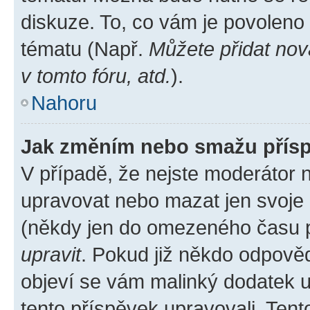
diskuze. To, co vám je povoleno
tématu (Např.
Můžete přidat nov
v tomto fóru, atd.
).
Nahoru
Jak změním nebo smažu přís
V případě, že nejste moderátor 
upravovat nebo mazat jen svoje 
(někdy jen do omezeného času po
upravit
. Pokud již někdo odpověd
objeví se vám malinký dodatek u 
tento příspěvek upravovali. Ten