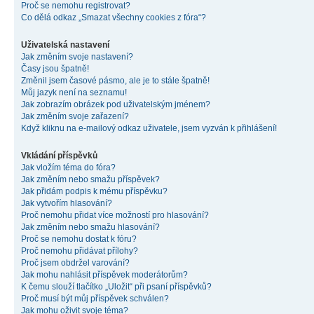
Proč se nemohu registrovat?
Co dělá odkaz „Smazat všechny cookies z fóra“?
Uživatelská nastavení
Jak změním svoje nastavení?
Časy jsou špatně!
Změnil jsem časové pásmo, ale je to stále špatně!
Můj jazyk není na seznamu!
Jak zobrazím obrázek pod uživatelským jménem?
Jak změním svoje zařazení?
Když kliknu na e-mailový odkaz uživatele, jsem vyzván k přihlášení!
Vkládání příspěvků
Jak vložím téma do fóra?
Jak změním nebo smažu příspěvek?
Jak přidám podpis k mému příspěvku?
Jak vytvořím hlasování?
Proč nemohu přidat více možností pro hlasování?
Jak změním nebo smažu hlasování?
Proč se nemohu dostat k fóru?
Proč nemohu přidávat přílohy?
Proč jsem obdržel varování?
Jak mohu nahlásit příspěvek moderátorům?
K čemu slouží tlačítko „Uložit“ při psaní příspěvků?
Proč musí být můj příspěvek schválen?
Jak mohu oživit svoje téma?