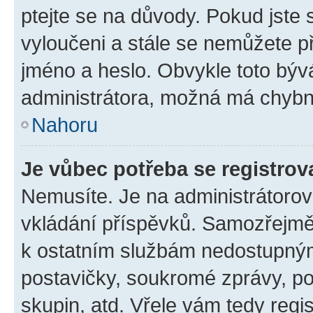
ptejte se na důvody. Pokud jste se
vyloučeni a stále se nemůžete při
jméno a heslo. Obvykle toto býv
administrátora, možná má chybn
Nahoru
Je vůbec potřeba se registrov
Nemusíte. Je na administrátorovi 
vkládání příspěvků. Samozřejmě,
k ostatním službám nedostupný
postavičky, soukromé zprávy, pos
skupin, atd. Vřele vám tedy regi