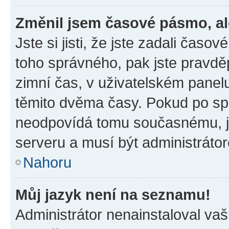
Změnil jsem časové pásmo, ale
Jste si jisti, že jste zadali časo
toho správného, pak jste pravdě
zimní čas, v uživatelském pane
těmito dvěma časy. Pokud po s
neodpovídá tomu současnému, j
serveru a musí být administráto
Nahoru
Můj jazyk není na seznamu!
Administrátor nenainstaloval vaši