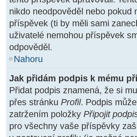
nikdo neodpověděl nebo pokud mo
příspěvek (ti by měli sami zanec
uživatelé nemohou příspěvek sma
odpověděl.
Nahoru
Jak přidám podpis k mému př
Přidat podpis znamená, že si mus
přes stránku
Profil
. Podpis může
zatržením položky
Připojit podpi
pro všechny vaše příspěvky zašk