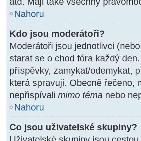
atd. Mají také všechny pravomo
Nahoru
Kdo jsou moderátoři?
Moderátoři jsou jednotlivci (nebo 
starat se o chod fóra každý den
příspěvky, zamykat/odemykat, p
která spravují. Obecně řečeno, m
nepřispívali
mimo téma
nebo nepř
Nahoru
Co jsou uživatelské skupiny?
Uživatelské skupiny jsou cestou