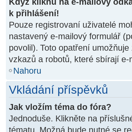
Když kliknu na e-mailový odka
k přihlášení!
Pouze registrovaní uživatelé moh
nastavený e-mailový formulář (p
povolil). Toto opatření umožňuj
vzkazů a robotů, které sbírají e
Nahoru
Vkládání příspěvků
Jak vložím téma do fóra?
Jednoduše. Klikněte na příslušn
tématu. Možná bude nutné se reg