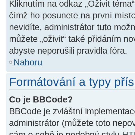
Kliknutím na odkaz „Oživit téma“
čímž ho posunete na první místo
nevidíte, administrátor tuto mo
můžete „oživit“ také přidáním no
abyste neporušili pravidla fóra.
Nahoru
Formátování a typy pří
Co je BBCode?
BBCode je zvláštní implementac
administrátor (můžete toto nepov
sám o sobě je podobný stylu HT