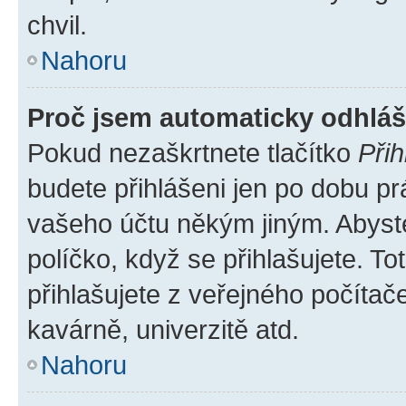
chvil.
Nahoru
Proč jsem automaticky odhlá
Pokud nezaškrtnete tlačítko
Přih
budete přihlášeni jen po dobu pr
vašeho účtu někým jiným. Abyste 
políčko, když se přihlašujete. 
přihlašujete z veřejného počítač
kavárně, univerzitě atd.
Nahoru