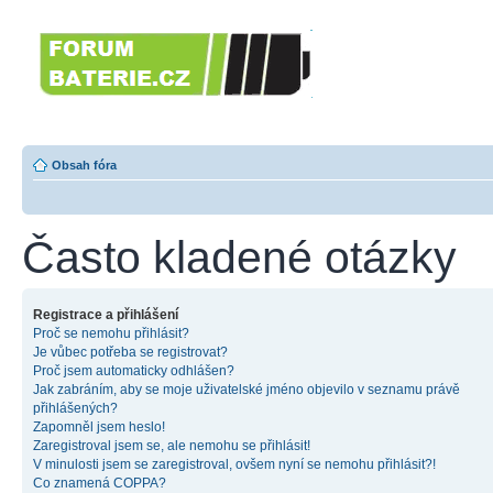
Forumbaterie.c
akumulátorů a b
Forum zaměřené na akumulátory
tiskárny, GPS...
Obsah fóra
Často kladené otázky
Registrace a přihlášení
Proč se nemohu přihlásit?
Je vůbec potřeba se registrovat?
Proč jsem automaticky odhlášen?
Jak zabráním, aby se moje uživatelské jméno objevilo v seznamu právě
přihlášených?
Zapomněl jsem heslo!
Zaregistroval jsem se, ale nemohu se přihlásit!
V minulosti jsem se zaregistroval, ovšem nyní se nemohu přihlásit?!
Co znamená COPPA?