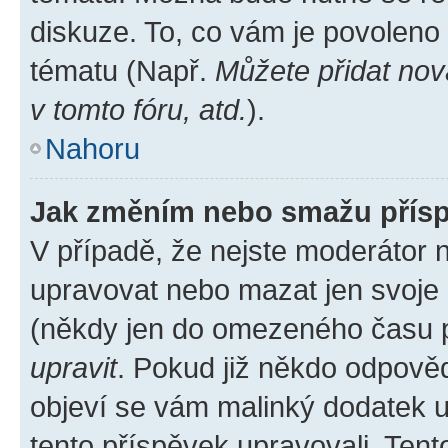
diskuze. To, co vám je povoleno
tématu (Např.
Můžete přidat nov
v tomto fóru, atd.
).
Nahoru
Jak změním nebo smažu přís
V případě, že nejste moderátor 
upravovat nebo mazat jen svoje 
(někdy jen do omezeného času po
upravit
. Pokud již někdo odpověd
objeví se vám malinký dodatek u 
tento příspěvek upravovali. Ten