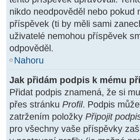
nikdo neodpověděl nebo pokud mo
příspěvek (ti by měli sami zanec
uživatelé nemohou příspěvek sma
odpověděl.
Nahoru
Jak přidám podpis k mému př
Přidat podpis znamená, že si mus
přes stránku
Profil
. Podpis může
zatržením položky
Připojit podpi
pro všechny vaše příspěvky zašk