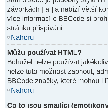
závorkách [ a ] a nabízí větší ko
více informací o BBCode si proh
stránku přispívání.
Nahoru
Můžu používat HTML?
Bohužel nelze používat jakékoli
nelze tuto možnost zapnout, adm
BBCode značky, které mohou HT
Nahoru
Co to jsou smajlíci (emotikon