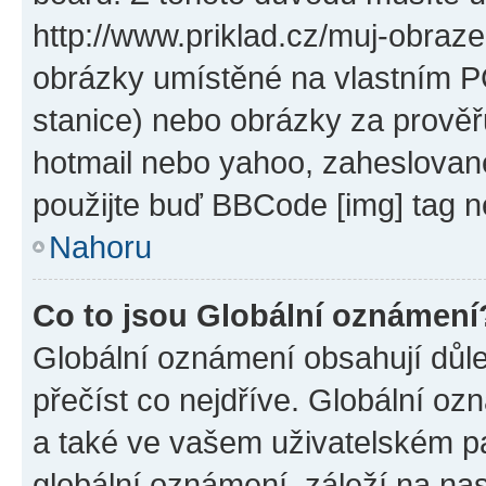
http://www.priklad.cz/muj-obraz
obrázky umístěné na vlastním PC
stanice) nebo obrázky za prověř
hotmail nebo yahoo, zaheslovan
použijte buď BBCode [img] tag n
Nahoru
Co to jsou Globální oznámení
Globální oznámení obsahují důlež
přečíst co nejdříve. Globální o
a také ve vašem uživatelském pan
globální oznámení, záleží na na