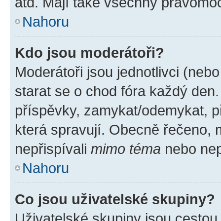
atd. Mají také všechny pravomo
Nahoru
Kdo jsou moderátoři?
Moderátoři jsou jednotlivci (nebo 
starat se o chod fóra každý den
příspěvky, zamykat/odemykat, p
která spravují. Obecně řečeno, m
nepřispívali
mimo téma
nebo nepř
Nahoru
Co jsou uživatelské skupiny?
Uživatelské skupiny jsou cestou