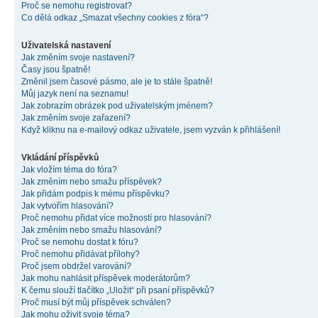
Proč se nemohu registrovat?
Co dělá odkaz „Smazat všechny cookies z fóra“?
Uživatelská nastavení
Jak změním svoje nastavení?
Časy jsou špatně!
Změnil jsem časové pásmo, ale je to stále špatně!
Můj jazyk není na seznamu!
Jak zobrazím obrázek pod uživatelským jménem?
Jak změním svoje zařazení?
Když kliknu na e-mailový odkaz uživatele, jsem vyzván k přihlášení!
Vkládání příspěvků
Jak vložím téma do fóra?
Jak změním nebo smažu příspěvek?
Jak přidám podpis k mému příspěvku?
Jak vytvořím hlasování?
Proč nemohu přidat více možností pro hlasování?
Jak změním nebo smažu hlasování?
Proč se nemohu dostat k fóru?
Proč nemohu přidávat přílohy?
Proč jsem obdržel varování?
Jak mohu nahlásit příspěvek moderátorům?
K čemu slouží tlačítko „Uložit“ při psaní příspěvků?
Proč musí být můj příspěvek schválen?
Jak mohu oživit svoje téma?