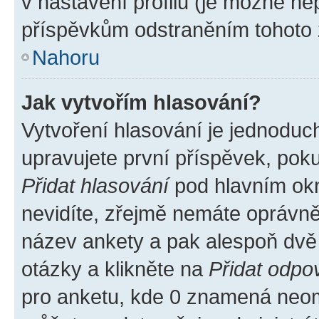
v nastavení profilu (je možné n
příspěvkům odstraněním tohoto z
Nahoru
Jak vytvořím hlasování?
Vytvoření hlasování je jednoduc
upravujete první příspěvek, poku
Přidat hlasování
pod hlavním okn
nevidíte, zřejmě nemáte oprávněn
název ankety a pak alespoň dvě
otázky a klikněte na
Přidat odpo
pro anketu, kde 0 znamená neom