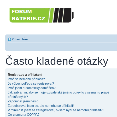
Forumbaterie.c
akumulátorů a b
Forum zaměřené na akumulátory
tiskárny, GPS...
Obsah fóra
Často kladené otázky
Registrace a přihlášení
Proč se nemohu přihlásit?
Je vůbec potřeba se registrovat?
Proč jsem automaticky odhlášen?
Jak zabráním, aby se moje uživatelské jméno objevilo v seznamu právě
přihlášených?
Zapomněl jsem heslo!
Zaregistroval jsem se, ale nemohu se přihlásit!
V minulosti jsem se zaregistroval, ovšem nyní se nemohu přihlásit?!
Co znamená COPPA?