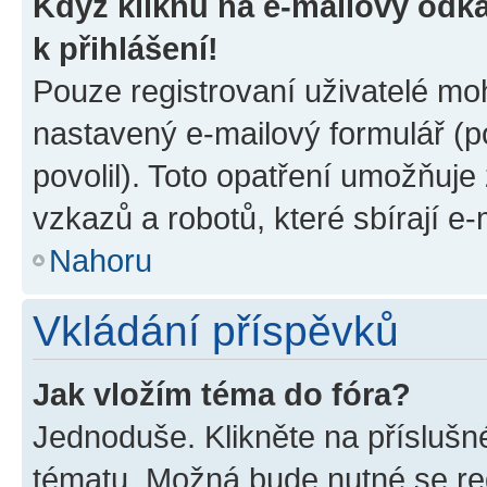
Když kliknu na e-mailový odka
k přihlášení!
Pouze registrovaní uživatelé moh
nastavený e-mailový formulář (p
povolil). Toto opatření umožňuj
vzkazů a robotů, které sbírají e
Nahoru
Vkládání příspěvků
Jak vložím téma do fóra?
Jednoduše. Klikněte na příslušn
tématu. Možná bude nutné se reg