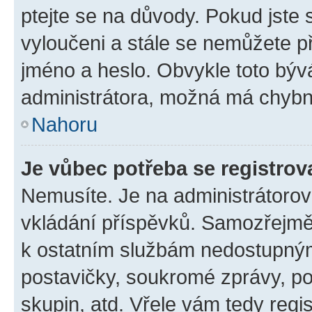
ptejte se na důvody. Pokud jste se
vyloučeni a stále se nemůžete při
jméno a heslo. Obvykle toto býv
administrátora, možná má chybn
Nahoru
Je vůbec potřeba se registrov
Nemusíte. Je na administrátorovi 
vkládání příspěvků. Samozřejmě,
k ostatním službám nedostupný
postavičky, soukromé zprávy, pos
skupin, atd. Vřele vám tedy regi