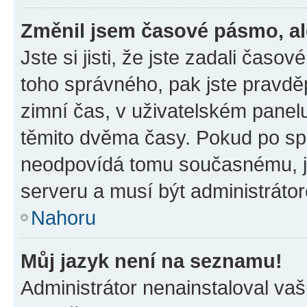
Změnil jsem časové pásmo, ale
Jste si jisti, že jste zadali časo
toho správného, pak jste pravdě
zimní čas, v uživatelském pane
těmito dvěma časy. Pokud po s
neodpovídá tomu současnému, j
serveru a musí být administráto
Nahoru
Můj jazyk není na seznamu!
Administrátor nenainstaloval vaši