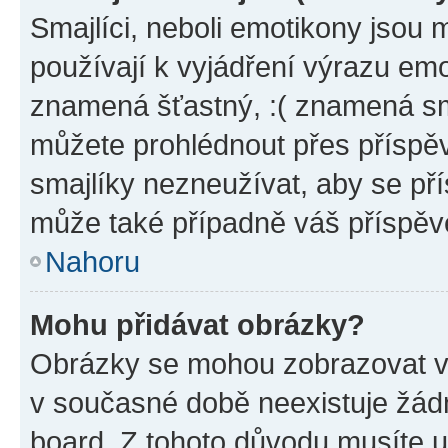
Smajlíci, neboli emotikony jsou 
používají k vyjádření výrazu emo
znamená šťastný, :( znamená sm
můžete prohlédnout přes příspěv
smajlíky nezneužívat, aby se př
může také případně váš příspěv
Nahoru
Mohu přidávat obrázky?
Obrázky se mohou zobrazovat ve
v současné době neexistuje žád
board. Z tohoto důvodu musíte u