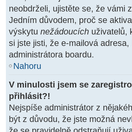
neobdrželi, ujistěte se, že vámi
Jedním důvodem, proč se aktiva
výskytu
nežádoucích
uživatelů, 
si jste jisti, že e-mailová adresa,
administrátora boardu.
Nahoru
V minulosti jsem se zaregist
přihlásit?!
Nejspíše administrátor z nějaké
být z důvodu, že jste možná nevl
že se pravidelně odstraňují uživa