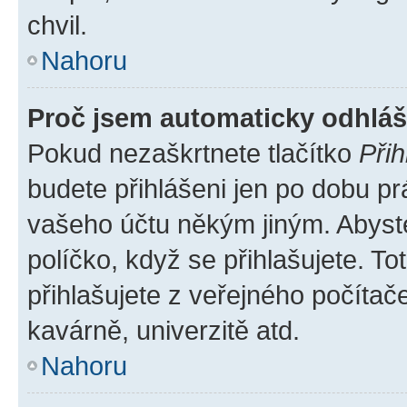
chvil.
Nahoru
Proč jsem automaticky odhlá
Pokud nezaškrtnete tlačítko
Přih
budete přihlášeni jen po dobu pr
vašeho účtu někým jiným. Abyste 
políčko, když se přihlašujete. 
přihlašujete z veřejného počítač
kavárně, univerzitě atd.
Nahoru