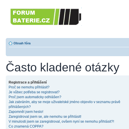
Forumbaterie.c
akumulátorů a b
Forum zaměřené na akumulátory
tiskárny, GPS...
Obsah fóra
Často kladené otázky
Registrace a přihlášení
Proč se nemohu přihlásit?
Je vůbec potřeba se registrovat?
Proč jsem automaticky odhlášen?
Jak zabráním, aby se moje uživatelské jméno objevilo v seznamu právě
přihlášených?
Zapomněl jsem heslo!
Zaregistroval jsem se, ale nemohu se přihlásit!
V minulosti jsem se zaregistroval, ovšem nyní se nemohu přihlásit?!
Co znamená COPPA?