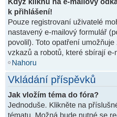
Když kliknu na e-mailový odka
k přihlášení!
Pouze registrovaní uživatelé moh
nastavený e-mailový formulář (p
povolil). Toto opatření umožňuj
vzkazů a robotů, které sbírají e
Nahoru
Vkládání příspěvků
Jak vložím téma do fóra?
Jednoduše. Klikněte na příslušn
tématu. Možná bude nutné se reg