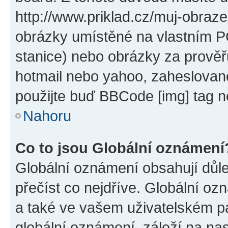
http://www.priklad.cz/muj-obraz
obrázky umístěné na vlastním PC
stanice) nebo obrázky za prověř
hotmail nebo yahoo, zaheslovan
použijte buď BBCode [img] tag n
Nahoru
Co to jsou Globální oznámení
Globální oznámení obsahují důlež
přečíst co nejdříve. Globální o
a také ve vašem uživatelském pan
globální oznámení, záleží na na