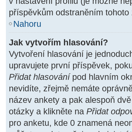
v nastavení profilu (je možné n
příspěvkům odstraněním tohoto z
Nahoru
Jak vytvořím hlasování?
Vytvoření hlasování je jednoduc
upravujete první příspěvek, poku
Přidat hlasování
pod hlavním okn
nevidíte, zřejmě nemáte oprávněn
název ankety a pak alespoň dvě
otázky a klikněte na
Přidat odpo
pro anketu, kde 0 znamená neom