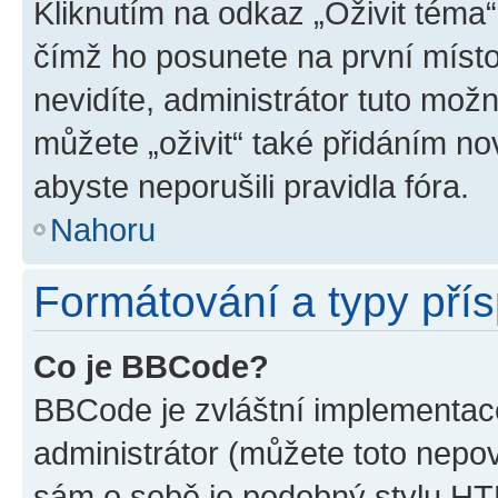
Kliknutím na odkaz „Oživit téma“
čímž ho posunete na první místo
nevidíte, administrátor tuto mo
můžete „oživit“ také přidáním no
abyste neporušili pravidla fóra.
Nahoru
Formátování a typy pří
Co je BBCode?
BBCode je zvláštní implementac
administrátor (můžete toto nepov
sám o sobě je podobný stylu HT