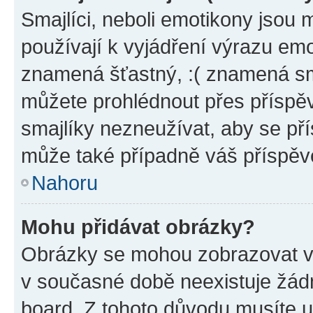
Smajlíci, neboli emotikony jsou 
používají k vyjádření výrazu emo
znamená šťastný, :( znamená sm
můžete prohlédnout přes příspěv
smajlíky nezneužívat, aby se př
může také případně váš příspěv
Nahoru
Mohu přidávat obrázky?
Obrázky se mohou zobrazovat ve
v současné době neexistuje žád
board. Z tohoto důvodu musíte u