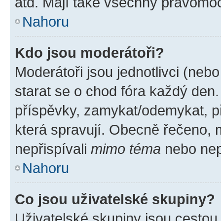
atd. Mají také všechny pravomo
Nahoru
Kdo jsou moderátoři?
Moderátoři jsou jednotlivci (nebo 
starat se o chod fóra každý den
příspěvky, zamykat/odemykat, p
která spravují. Obecně řečeno, m
nepřispívali
mimo téma
nebo nepř
Nahoru
Co jsou uživatelské skupiny?
Uživatelské skupiny jsou cestou