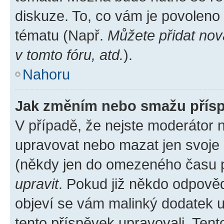
diskuze. To, co vám je povoleno
tématu (Např.
Můžete přidat nov
v tomto fóru, atd.
).
Nahoru
Jak změním nebo smažu přís
V případě, že nejste moderátor 
upravovat nebo mazat jen svoje 
(někdy jen do omezeného času po
upravit
. Pokud již někdo odpověd
objeví se vám malinký dodatek u 
tento příspěvek upravovali. Ten