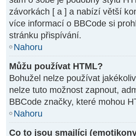
závorkách [ a ] a nabízí větší ko
více informací o BBCode si proh
stránku přispívání.
Nahoru
Můžu používat HTML?
Bohužel nelze používat jakékoli
nelze tuto možnost zapnout, adm
BBCode značky, které mohou HT
Nahoru
Co to jsou smajlíci (emotikon