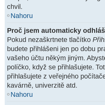
chvil.
Nahoru
Proč jsem automaticky odhlá
Pokud nezaškrtnete tlačítko
Přih
budete přihlášeni jen po dobu pr
vašeho účtu někým jiným. Abyste 
políčko, když se přihlašujete. 
přihlašujete z veřejného počítač
kavárně, univerzitě atd.
Nahoru