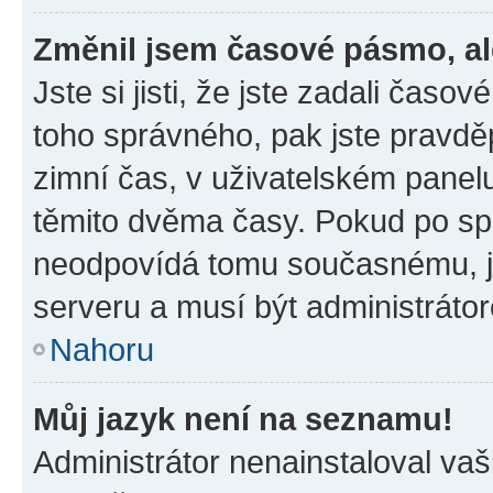
Změnil jsem časové pásmo, ale
Jste si jisti, že jste zadali časo
toho správného, pak jste pravdě
zimní čas, v uživatelském pane
těmito dvěma časy. Pokud po s
neodpovídá tomu současnému, j
serveru a musí být administráto
Nahoru
Můj jazyk není na seznamu!
Administrátor nenainstaloval vaši