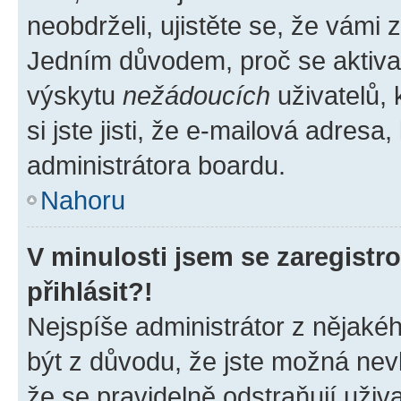
neobdrželi, ujistěte se, že vámi
Jedním důvodem, proč se aktiva
výskytu
nežádoucích
uživatelů, 
si jste jisti, že e-mailová adresa,
administrátora boardu.
Nahoru
V minulosti jsem se zaregist
přihlásit?!
Nejspíše administrátor z nějaké
být z důvodu, že jste možná nevl
že se pravidelně odstraňují uživa