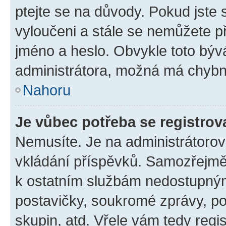
ptejte se na důvody. Pokud jste se
vyloučeni a stále se nemůžete při
jméno a heslo. Obvykle toto býv
administrátora, možná má chybn
Nahoru
Je vůbec potřeba se registrov
Nemusíte. Je na administrátorovi 
vkládání příspěvků. Samozřejmě,
k ostatním službám nedostupný
postavičky, soukromé zprávy, pos
skupin, atd. Vřele vám tedy regi