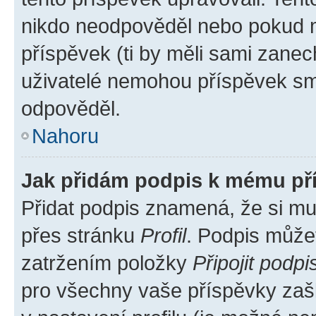
nikdo neodpověděl nebo pokud mo
příspěvek (ti by měli sami zanec
uživatelé nemohou příspěvek sma
odpověděl.
Nahoru
Jak přidám podpis k mému př
Přidat podpis znamená, že si mus
přes stránku
Profil
. Podpis může
zatržením položky
Připojit podpi
pro všechny vaše příspěvky zašk