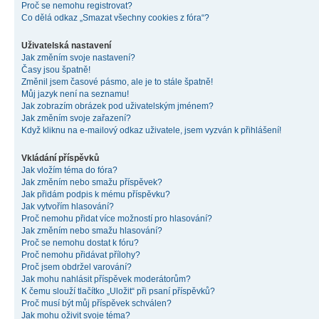
Proč se nemohu registrovat?
Co dělá odkaz „Smazat všechny cookies z fóra“?
Uživatelská nastavení
Jak změním svoje nastavení?
Časy jsou špatně!
Změnil jsem časové pásmo, ale je to stále špatně!
Můj jazyk není na seznamu!
Jak zobrazím obrázek pod uživatelským jménem?
Jak změním svoje zařazení?
Když kliknu na e-mailový odkaz uživatele, jsem vyzván k přihlášení!
Vkládání příspěvků
Jak vložím téma do fóra?
Jak změním nebo smažu příspěvek?
Jak přidám podpis k mému příspěvku?
Jak vytvořím hlasování?
Proč nemohu přidat více možností pro hlasování?
Jak změním nebo smažu hlasování?
Proč se nemohu dostat k fóru?
Proč nemohu přidávat přílohy?
Proč jsem obdržel varování?
Jak mohu nahlásit příspěvek moderátorům?
K čemu slouží tlačítko „Uložit“ při psaní příspěvků?
Proč musí být můj příspěvek schválen?
Jak mohu oživit svoje téma?