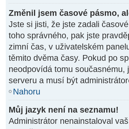
Změnil jsem časové pásmo, ale
Jste si jisti, že jste zadali časo
toho správného, pak jste pravdě
zimní čas, v uživatelském pane
těmito dvěma časy. Pokud po s
neodpovídá tomu současnému, j
serveru a musí být administráto
Nahoru
Můj jazyk není na seznamu!
Administrátor nenainstaloval vaši