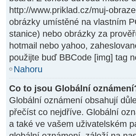
http://www.priklad.cz/muj-obraz
obrázky umístěné na vlastním PC
stanice) nebo obrázky za prověř
hotmail nebo yahoo, zaheslovan
použijte buď BBCode [img] tag n
Nahoru
Co to jsou Globální oznámení
Globální oznámení obsahují důlež
přečíst co nejdříve. Globální o
a také ve vašem uživatelském pan
globální oznámení, záleží na na