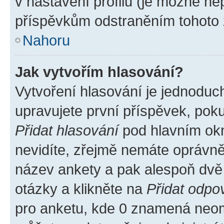
v nastavení profilu (je možné n
příspěvkům odstraněním tohoto z
Nahoru
Jak vytvořím hlasování?
Vytvoření hlasování je jednoduc
upravujete první příspěvek, poku
Přidat hlasování
pod hlavním okn
nevidíte, zřejmě nemáte oprávněn
název ankety a pak alespoň dvě
otázky a klikněte na
Přidat odpo
pro anketu, kde 0 znamená neom