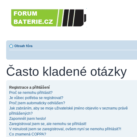
Forumbaterie.c
akumulátorů a b
Forum zaměřené na akumulátory
tiskárny, GPS...
Obsah fóra
Často kladené otázky
Registrace a přihlášení
Proč se nemohu přihlásit?
Je vůbec potřeba se registrovat?
Proč jsem automaticky odhlášen?
Jak zabráním, aby se moje uživatelské jméno objevilo v seznamu právě
přihlášených?
Zapomněl jsem heslo!
Zaregistroval jsem se, ale nemohu se přihlásit!
V minulosti jsem se zaregistroval, ovšem nyní se nemohu přihlásit?!
Co znamená COPPA?