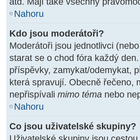
atd. Mají také všechny pravomo
Nahoru
Kdo jsou moderátoři?
Moderátoři jsou jednotlivci (nebo 
starat se o chod fóra každý den
příspěvky, zamykat/odemykat, p
která spravují. Obecně řečeno, m
nepřispívali
mimo téma
nebo nepř
Nahoru
Co jsou uživatelské skupiny?
Uživatelské skupiny jsou cestou