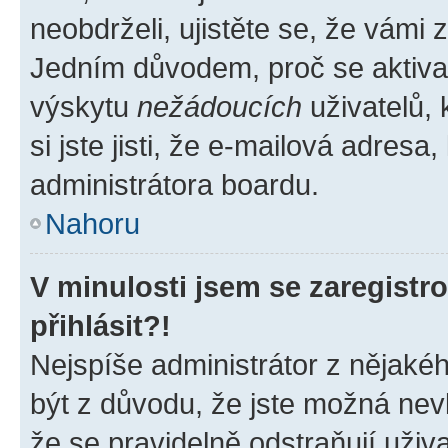
neobdrželi, ujistěte se, že vámi
Jedním důvodem, proč se aktiva
výskytu
nežádoucích
uživatelů, 
si jste jisti, že e-mailová adresa,
administrátora boardu.
Nahoru
V minulosti jsem se zaregist
přihlásit?!
Nejspíše administrátor z nějaké
být z důvodu, že jste možná nevl
že se pravidelně odstraňují uživa