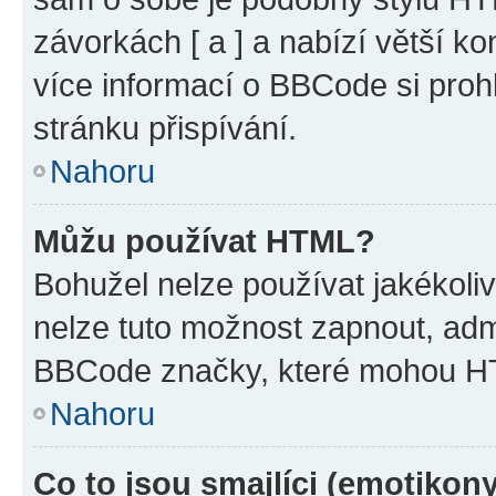
závorkách [ a ] a nabízí větší ko
více informací o BBCode si proh
stránku přispívání.
Nahoru
Můžu používat HTML?
Bohužel nelze používat jakékoli
nelze tuto možnost zapnout, adm
BBCode značky, které mohou HT
Nahoru
Co to jsou smajlíci (emotikon