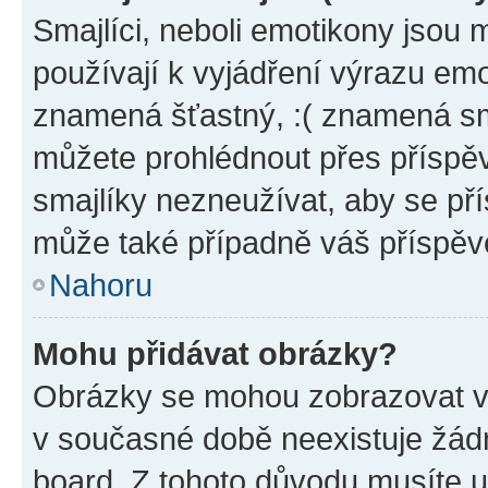
Smajlíci, neboli emotikony jsou 
používají k vyjádření výrazu emo
znamená šťastný, :( znamená sm
můžete prohlédnout přes příspěv
smajlíky nezneužívat, aby se př
může také případně váš příspěv
Nahoru
Mohu přidávat obrázky?
Obrázky se mohou zobrazovat ve
v současné době neexistuje žád
board. Z tohoto důvodu musíte u