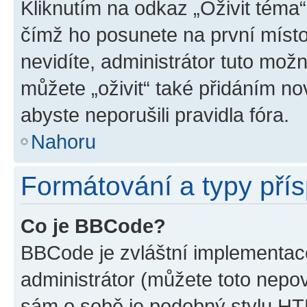
Kliknutím na odkaz „Oživit téma“
čímž ho posunete na první místo
nevidíte, administrátor tuto mo
můžete „oživit“ také přidáním no
abyste neporušili pravidla fóra.
Nahoru
Formátování a typy pří
Co je BBCode?
BBCode je zvláštní implementac
administrátor (můžete toto nepov
sám o sobě je podobný stylu HT