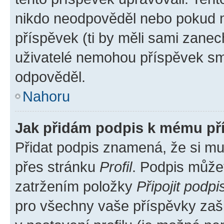
nikdo neodpověděl nebo pokud mo
příspěvek (ti by měli sami zanec
uživatelé nemohou příspěvek sma
odpověděl.
Nahoru
Jak přidám podpis k mému př
Přidat podpis znamená, že si mus
přes stránku
Profil
. Podpis může
zatržením položky
Připojit podpi
pro všechny vaše příspěvky zašk