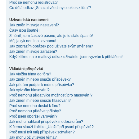
Proč se nemohu registrovat?
Co dělá odkaz „Smazat všechny cookies z fóra“?
Uživatelská nastavení
Jak změním svoje nastavení?
Časy jsou špatně!
Změnil jsem časové pásmo, ale je to stále špatně!
Můj jazyk není na seznamu!
Jak zobrazím obrázek pod uživatelským jménem?
Jak změním svoje zařazení?
Když kliknu na e-mailový odkaz uživatele, jsem vyzván k přihlášení!
Vkládání příspěvků
Jak vložím téma do fóra?
Jak změním nebo smažu příspěvek?
Jak přidám podpis k mému příspěvku?
Jak vytvořím hlasování?
Proč nemohu přidat více možností pro hlasování?
Jak změním nebo smažu hlasování?
Proč se nemohu dostat k fóru?
Proč nemohu přidávat přílohy?
Proč jsem obdržel varování?
Jak mohu nahlásit příspěvek moderátorům?
K čemu slouží tlačítko „Uložit“ při psaní příspěvků?
Proč musí být můj příspěvek schválen?
Jak mohu oživit svoje téma?