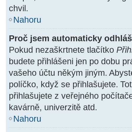
chvil.
Nahoru
Proč jsem automaticky odhlá
Pokud nezaškrtnete tlačítko
Přih
budete přihlášeni jen po dobu pr
vašeho účtu někým jiným. Abyste 
políčko, když se přihlašujete. 
přihlašujete z veřejného počítač
kavárně, univerzitě atd.
Nahoru