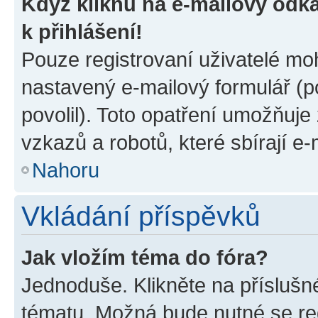
Když kliknu na e-mailový odka
k přihlášení!
Pouze registrovaní uživatelé moh
nastavený e-mailový formulář (p
povolil). Toto opatření umožňuj
vzkazů a robotů, které sbírají e
Nahoru
Vkládání příspěvků
Jak vložím téma do fóra?
Jednoduše. Klikněte na příslušn
tématu. Možná bude nutné se reg