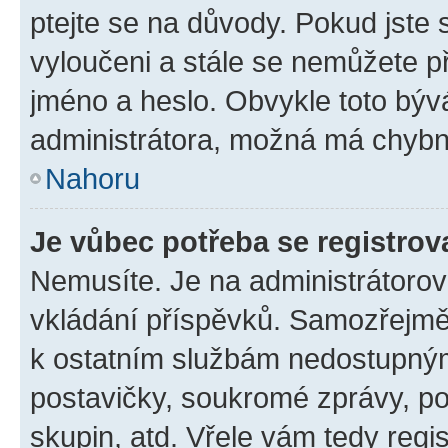
ptejte se na důvody. Pokud jste se
vyloučeni a stále se nemůžete při
jméno a heslo. Obvykle toto býv
administrátora, možná má chybn
Nahoru
Je vůbec potřeba se registrov
Nemusíte. Je na administrátorovi 
vkládání příspěvků. Samozřejmě,
k ostatním službám nedostupný
postavičky, soukromé zprávy, pos
skupin, atd. Vřele vám tedy regi