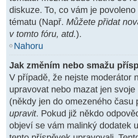
diskuze. To, co vám je povoleno
tématu (Např.
Můžete přidat nov
v tomto fóru, atd.
).
Nahoru
Jak změním nebo smažu přís
V případě, že nejste moderátor 
upravovat nebo mazat jen svoje 
(někdy jen do omezeného času po
upravit
. Pokud již někdo odpověd
objeví se vám malinký dodatek u 
tento příspěvek upravovali. Ten