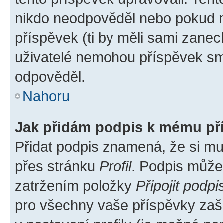
nikdo neodpověděl nebo pokud mo
příspěvek (ti by měli sami zanec
uživatelé nemohou příspěvek sma
odpověděl.
Nahoru
Jak přidám podpis k mému př
Přidat podpis znamená, že si mus
přes stránku
Profil
. Podpis může
zatržením položky
Připojit podpi
pro všechny vaše příspěvky zašk