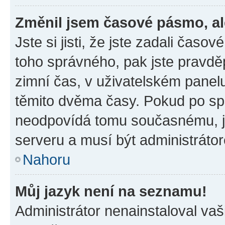
Změnil jsem časové pásmo, ale
Jste si jisti, že jste zadali časo
toho správného, pak jste pravdě
zimní čas, v uživatelském pane
těmito dvěma časy. Pokud po s
neodpovídá tomu současnému, j
serveru a musí být administráto
Nahoru
Můj jazyk není na seznamu!
Administrátor nenainstaloval vaši