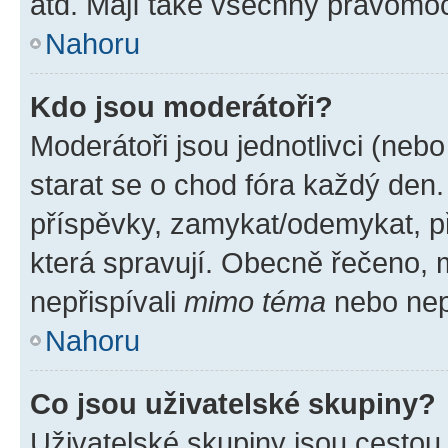
atd. Mají také všechny pravomo
Nahoru
Kdo jsou moderátoři?
Moderátoři jsou jednotlivci (nebo 
starat se o chod fóra každý den
příspěvky, zamykat/odemykat, p
která spravují. Obecně řečeno, m
nepřispívali
mimo téma
nebo nepř
Nahoru
Co jsou uživatelské skupiny?
Uživatelské skupiny jsou cestou