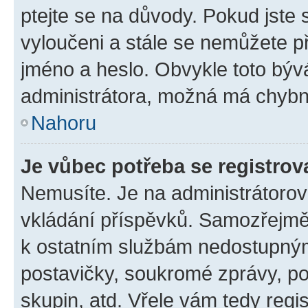
ptejte se na důvody. Pokud jste se
vyloučeni a stále se nemůžete při
jméno a heslo. Obvykle toto býv
administrátora, možná má chybn
Nahoru
Je vůbec potřeba se registrov
Nemusíte. Je na administrátorovi 
vkládání příspěvků. Samozřejmě,
k ostatním službám nedostupný
postavičky, soukromé zprávy, pos
skupin, atd. Vřele vám tedy regi