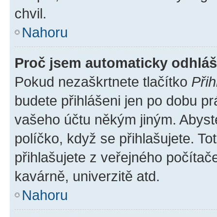
chvil.
Nahoru
Proč jsem automaticky odhlá
Pokud nezaškrtnete tlačítko
Přih
budete přihlášeni jen po dobu pr
vašeho účtu někým jiným. Abyste 
políčko, když se přihlašujete. 
přihlašujete z veřejného počítač
kavárně, univerzitě atd.
Nahoru