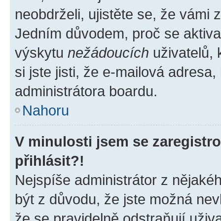
neobdrželi, ujistěte se, že vámi
Jedním důvodem, proč se aktiva
výskytu
nežádoucích
uživatelů, 
si jste jisti, že e-mailová adresa,
administrátora boardu.
Nahoru
V minulosti jsem se zaregist
přihlásit?!
Nejspíše administrátor z nějaké
být z důvodu, že jste možná nevl
že se pravidelně odstraňují uživa