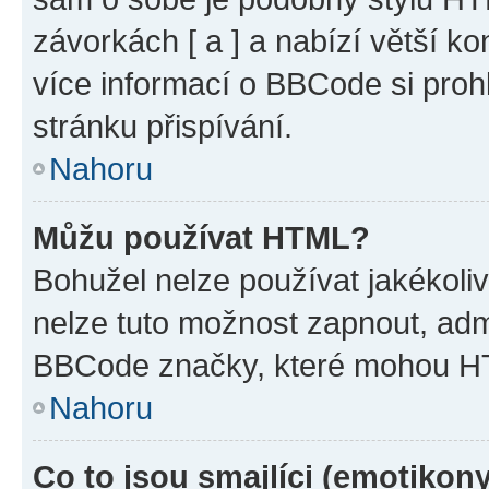
závorkách [ a ] a nabízí větší ko
více informací o BBCode si proh
stránku přispívání.
Nahoru
Můžu používat HTML?
Bohužel nelze používat jakékoli
nelze tuto možnost zapnout, adm
BBCode značky, které mohou HT
Nahoru
Co to jsou smajlíci (emotikon