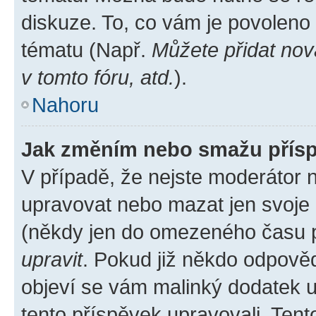
diskuze. To, co vám je povoleno
tématu (Např.
Můžete přidat nov
v tomto fóru, atd.
).
Nahoru
Jak změním nebo smažu přís
V případě, že nejste moderátor 
upravovat nebo mazat jen svoje 
(někdy jen do omezeného času po
upravit
. Pokud již někdo odpověd
objeví se vám malinký dodatek u 
tento příspěvek upravovali. Ten