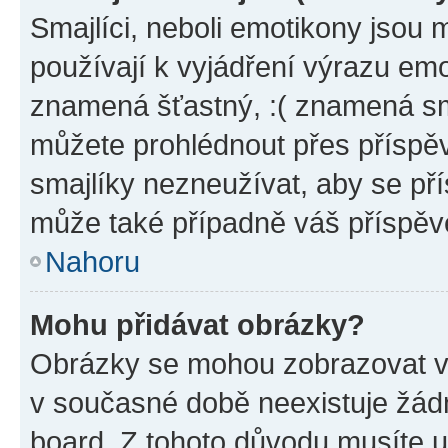
Smajlíci, neboli emotikony jsou 
používají k vyjádření výrazu emo
znamená šťastný, :( znamená sm
můžete prohlédnout přes příspěv
smajlíky nezneužívat, aby se př
může také případně váš příspěv
Nahoru
Mohu přidávat obrázky?
Obrázky se mohou zobrazovat ve
v současné době neexistuje žád
board. Z tohoto důvodu musíte u