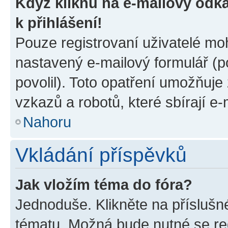
Když kliknu na e-mailový odka
k přihlášení!
Pouze registrovaní uživatelé moh
nastavený e-mailový formulář (p
povolil). Toto opatření umožňuj
vzkazů a robotů, které sbírají e
Nahoru
Vkládání příspěvků
Jak vložím téma do fóra?
Jednoduše. Klikněte na příslušn
tématu. Možná bude nutné se reg