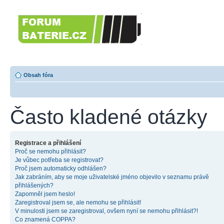
Forumbaterie.c
akumulátorů a b
Forum zaměřené na akumulátory
tiskárny, GPS...
Obsah fóra
Často kladené otázky
Registrace a přihlášení
Proč se nemohu přihlásit?
Je vůbec potřeba se registrovat?
Proč jsem automaticky odhlášen?
Jak zabráním, aby se moje uživatelské jméno objevilo v seznamu právě
přihlášených?
Zapomněl jsem heslo!
Zaregistroval jsem se, ale nemohu se přihlásit!
V minulosti jsem se zaregistroval, ovšem nyní se nemohu přihlásit?!
Co znamená COPPA?