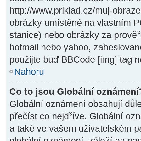
http://www.priklad.cz/muj-obraz
obrázky umístěné na vlastním PC
stanice) nebo obrázky za prověř
hotmail nebo yahoo, zaheslovan
použijte buď BBCode [img] tag n
Nahoru
Co to jsou Globální oznámení
Globální oznámení obsahují důlež
přečíst co nejdříve. Globální o
a také ve vašem uživatelském pan
globální oznámení, záleží na na