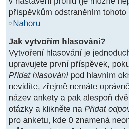
v nastavení profilu (je možné n
příspěvkům odstraněním tohoto z
Nahoru
Jak vytvořím hlasování?
Vytvoření hlasování je jednoduc
upravujete první příspěvek, poku
Přidat hlasování
pod hlavním okn
nevidíte, zřejmě nemáte oprávněn
název ankety a pak alespoň dvě
otázky a klikněte na
Přidat odpo
pro anketu, kde 0 znamená neom