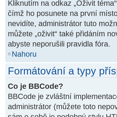
Kliknutím na odkaz „Oživit téma“
čímž ho posunete na první místo
nevidíte, administrátor tuto mo
můžete „oživit“ také přidáním no
abyste neporušili pravidla fóra.
Nahoru
Formátování a typy pří
Co je BBCode?
BBCode je zvláštní implementac
administrátor (můžete toto nepov
sám o sobě je podobný stylu HT