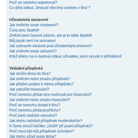
Proč se nemohu registrovat?
Co dělá odkaz „Smazat všechny cookies z fóra“?
Uživatelská nastavení
Jak změním svoje nastavení?
Časy jsou špatně!
Změnil jsem časové pásmo, ale je to stále špatně!
Můj jazyk není na seznamu!
Jak zobrazím obrázek pod uživatelským jménem?
Jak změním svoje zařazení?
Když kliknu na e-mailový odkaz uživatele, jsem vyzván k přihlášení!
Vkládání příspěvků
Jak vložím téma do fóra?
Jak změním nebo smažu příspěvek?
Jak přidám podpis k mému příspěvku?
Jak vytvořím hlasování?
Proč nemohu přidat více možností pro hlasování?
Jak změním nebo smažu hlasování?
Proč se nemohu dostat k fóru?
Proč nemohu přidávat přílohy?
Proč jsem obdržel varování?
Jak mohu nahlásit příspěvek moderátorům?
K čemu slouží tlačítko „Uložit“ při psaní příspěvků?
Proč musí být můj příspěvek schválen?
Jak mohu oživit svoje téma?