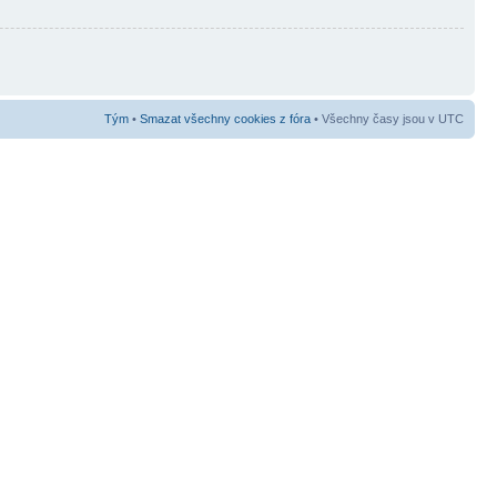
Tým
•
Smazat všechny cookies z fóra
• Všechny časy jsou v UTC