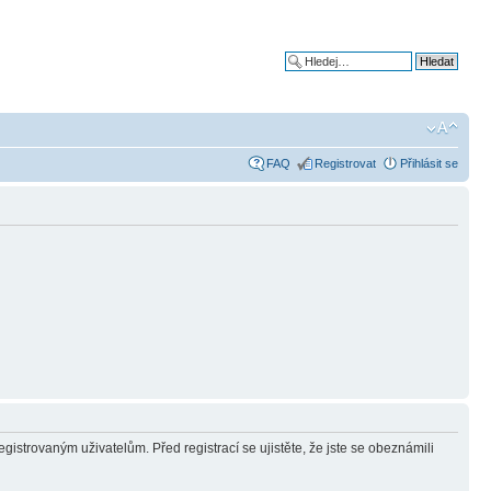
Pokročilé hledání
FAQ
Registrovat
Přihlásit se
gistrovaným uživatelům. Před registrací se ujistěte, že jste se obeznámili