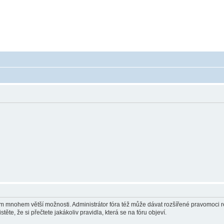
 - poradna ohledně akumulátorů a baterieí
a baterie do mobilu, notebooku, nářadí, tiskárny, GPS...
vám mnohem větší možnosti. Administrátor fóra též může dávat rozšířené pravomoci re
ěte, že si přečtete jakákoliv pravidla, která se na fóru objeví.