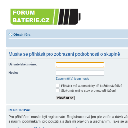
Forumbaterie.cz
Forum zaměřené na akumulátory 
Obsah fóra
Musíte se přihlásit pro zobrazení podrobností o skupině
Uživatelské jméno:
Heslo:
Zapomněl(a) jsem heslo
Přihlásit mě automaticky při každé návštěvě
Skrýt můj online stav pro toto přihlášení
REGISTROVAT
Pro přihlášení musíte být registrován. Registrace trvá jen pár vteřin a dává 
s našimi podmínkami pro použití a s dalšími pravidly a ujednáními. Také se ujist