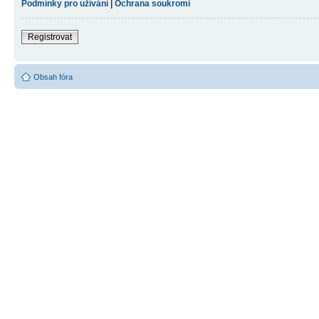
Podmínky pro užívání
|
Ochrana soukromí
Registrovat
Obsah fóra