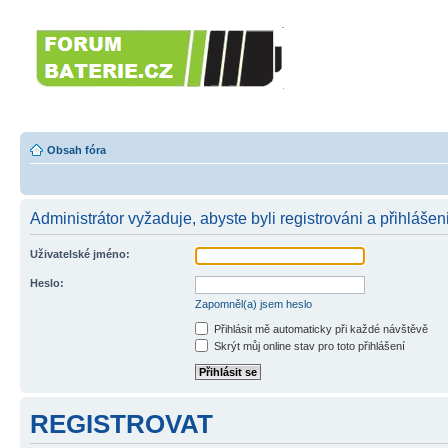
Forumbaterie.c
akumulátorů a b
Forum zaměřené na akumulátory
tiskárny, GPS...
Obsah fóra
Administrátor vyžaduje, abyste byli registrováni a přihlášeni
Uživatelské jméno:
Heslo:
Zapomněl(a) jsem heslo
Přihlásit mě automaticky při každé návštěvě
Skrýt můj online stav pro toto přihlášení
REGISTROVAT