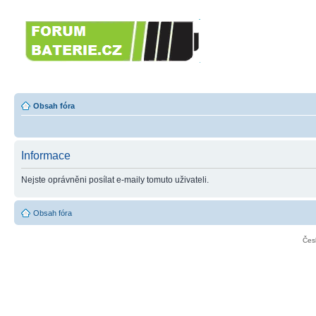
Forumbaterie.c
akumulátorů a b
Forum zaměřené na akumulátory
tiskárny, GPS...
Obsah fóra
Informace
Nejste oprávněni posílat e-maily tomuto uživateli.
Obsah fóra
Čes