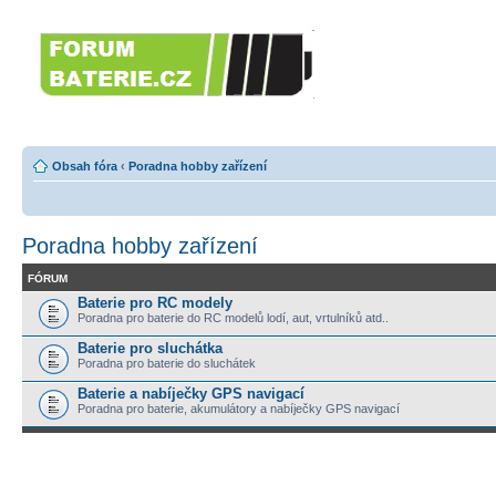
Forumbaterie.c
akumulátorů a b
Forum zaměřené na akumulátory
tiskárny, GPS...
Obsah fóra
‹
Poradna hobby zařízení
Poradna hobby zařízení
FÓRUM
Baterie pro RC modely
Poradna pro baterie do RC modelů lodí, aut, vrtulníků atd..
Baterie pro sluchátka
Poradna pro baterie do sluchátek
Baterie a nabíječky GPS navigací
Poradna pro baterie, akumulátory a nabíječky GPS navigací