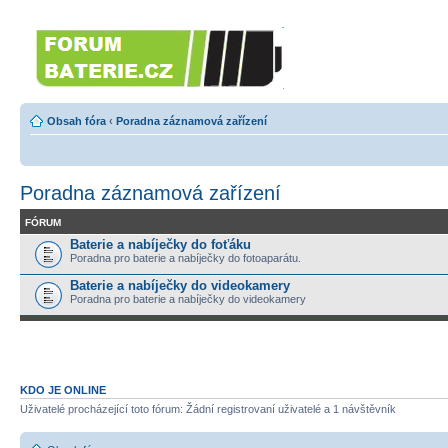
Forumbaterie.cz
Forum zaměřené na akumulátory 
Obsah fóra
‹
Poradna záznamová zařízení
Poradna záznamová zařízení
FÓRUM
Baterie a nabíječky do foťáku
Poradna pro baterie a nabíječky do fotoaparátu.
Baterie a nabíječky do videokamery
Poradna pro baterie a nabíječky do videokamery
KDO JE ONLINE
Uživatelé procházející toto fórum: Žádní registrovaní uživatelé a 1 návštěvník