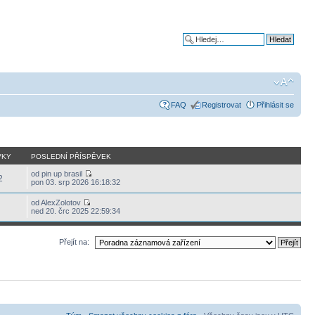
Pokročilé hledání
FAQ
Registrovat
Přihlásit se
VKY
POSLEDNÍ PŘÍSPĚVEK
od pin up brasil
2
pon 03. srp 2026 16:18:32
od AlexZolotov
ned 20. črc 2025 22:59:34
Přejít na: