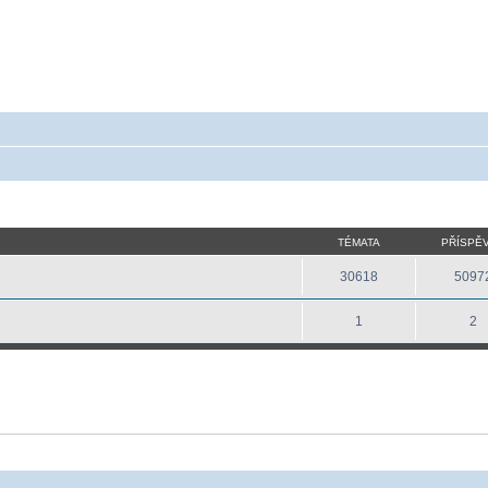
 - poradna ohledně akumulátorů a baterieí
a baterie do mobilu, notebooku, nářadí, tiskárny, GPS...
TÉMATA
PŘÍSPĚ
30618
5097
1
2