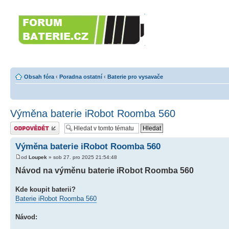
Forumbaterie.c
akumulátorů a b
Forum zaměřené na akumulátory
tiskárny, GPS...
Obsah fóra
‹
Poradna ostatní
‹
Baterie pro vysavače
Výměna baterie iRobot Roomba 560
Odeslat odpověď
Výměna baterie iRobot Roomba 560
od
Loupek
» sob 27. pro 2025 21:54:48
Návod na výměnu baterie iRobot Roomba 560
Kde koupit baterii?
Baterie iRobot Roomba 560
Návod: