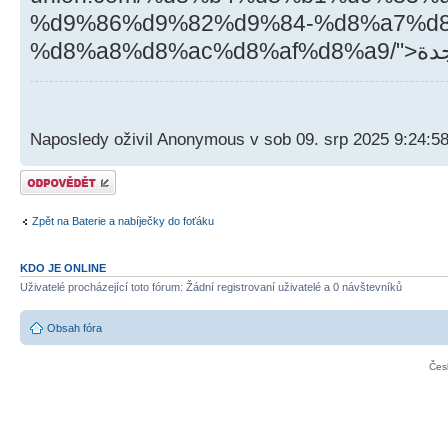
%d9%86%d9%82%d9%84-%d8%a7%d
Naposledy oživil Anonymous v sob 09. srp 2025 9:24:5
Odeslat odpověď
Zpět na Baterie a nabíječky do foťáku
KDO JE ONLINE
Uživatelé procházející toto fórum: Žádní registrovaní uživatelé a 0 návštevníků
Obsah fóra
Čes