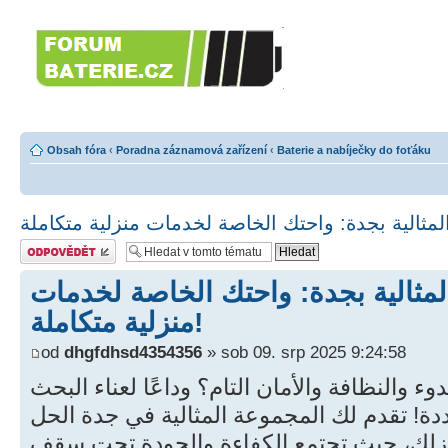
Forumbaterie.c
akumulátorů a b
Forum zaměřené na akumulátory
tiskárny, GPS...
Obsah fóra
‹
Poradna záznamová zařízení
‹
Baterie a nabíječky do foťáku
Odeslat odpověď
مثالية بجدة: واحتك الخاصة لخدمات
منزلية متكاملة!
od
dhgfdhsd4354356
» sob 09. srp 2025 9:24:58
ء والنظافة والأمان التام؟ وداعًا لعناء البحث
ة! تقدم لك المجموعة المثالية في جدة الحل
زلك، حيث تجتمع الكفاءة والجودة تحت سقف