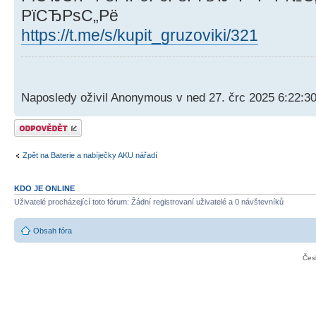
РїСЂРѕС„Рё
https://t.me/s/kupit_gruzoviki/321
Naposledy oživil Anonymous v ned 27. črc 2025 6:22:3
Odeslat odpověď
Zpět na Baterie a nabíječky AKU nářadí
KDO JE ONLINE
Uživatelé procházející toto fórum: Žádní registrovaní uživatelé a 0 návštevníků
Obsah fóra
Čes