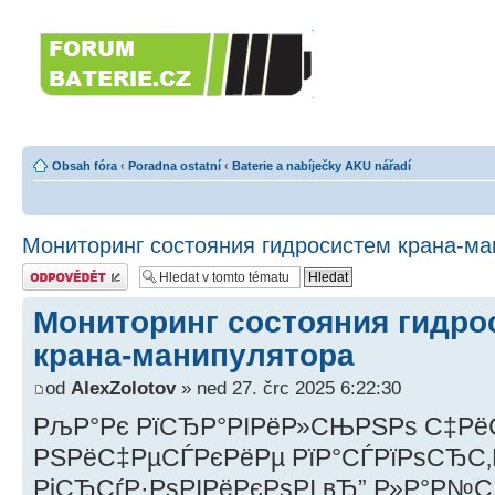
Forumbaterie.c
akumulátorů a b
Forum zaměřené na akumulátory
tiskárny, GPS...
Obsah fóra
‹
Poradna ostatní
‹
Baterie a nabíječky AKU nářadí
Мониторинг состояния гидросистем крана-м
Odeslat odpověď
Мониторинг состояния гидро
крана-манипулятора
od
AlexZolotov
» ned 27. črc 2025 6:22:30
РљР°Рє РїСЂР°РІРёР»СЊРЅРѕ С‡Рё
РЅРёС‡РµСЃРєРёРµ РїР°СЃРїРѕСЂС‚
РіСЂСѓР·РѕРІРёРєРѕРІ вЂ” Р»Р°Р№С