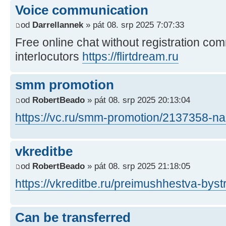
Voice communication
od
Darrellannek
» pát 08. srp 2025 7:07:33
Free online chat without registration c
interlocutors
https://flirtdream.ru
smm promotion
od
RobertBeado
» pát 08. srp 2025 20:13:04
https://vc.ru/smm-promotion/2137358-na
vkreditbe
od
RobertBeado
» pát 08. srp 2025 21:18:05
https://vkreditbe.ru/preimushhestva-bys
Can be transferred