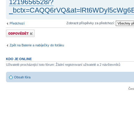
1219656528/?
_bctx=CAQQ6rVQ&at=lRt6WDyl5cWg6
Zobrazit příspěvky za předchozí:
Předchozí
Odeslat odpověď
Zpět na Baterie a nabíječky do foťáku
KDO JE ONLINE
Uživatelé procházející toto fórum: Žádní registrovaní uživatelé a 2 návštevníků
Obsah fóra
Čes