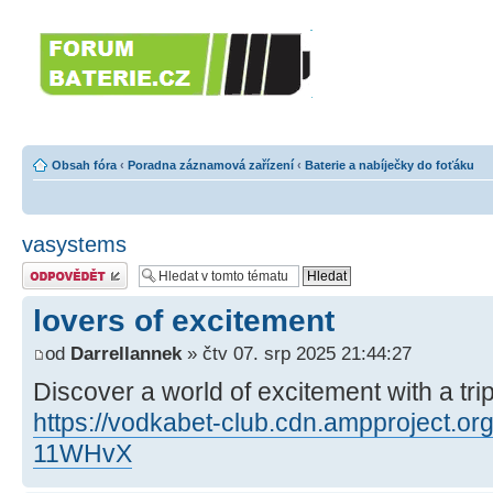
Forumbaterie.c
akumulátorů a b
Forum zaměřené na akumulátory
tiskárny, GPS...
Obsah fóra
‹
Poradna záznamová zařízení
‹
Baterie a nabíječky do foťáku
vasystems
Odeslat odpověď
lovers of excitement
od
Darrellannek
» čtv 07. srp 2025 21:44:27
Discover a world of excitement with a tri
https://vodkabet-club.cdn.ampproject.o
11WHvX