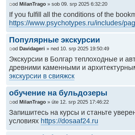
od
MilanTrago
» sob 09. srp 2025 6:32:20
If you fulfill all the conditions of the bo
https://www.psychotypes.ru/includes/pa
Популярные экскурсии
od
Davidageri
» ned 10. srp 2025 19:50:49
Экскурсии в Болгар теплоходные и ав
древними каменными и архитектурны
экскурсии в свияжск
обучение на бульдозеры
od
MilanTrago
» úte 12. srp 2025 17:46:22
Запишитесь на курсы и станьте увер
условиях
https://dosaaf24.ru