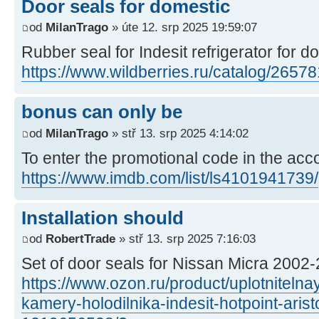
Door seals for domestic
od
MilanTrago
» úte 12. srp 2025 19:59:07
Rubber seal for Indesit refrigerator for d
https://www.wildberries.ru/catalog/26578
bonus can only be
od
MilanTrago
» stř 13. srp 2025 4:14:02
To enter the promotional code in the acc
https://www.imdb.com/list/ls4101941739/
Installation should
od
RobertTrade
» stř 13. srp 2025 7:16:03
Set of door seals for Nissan Micra 2002
https://www.ozon.ru/product/uplotnitelna
kamery-holodilnika-indesit-hotpoint-arist