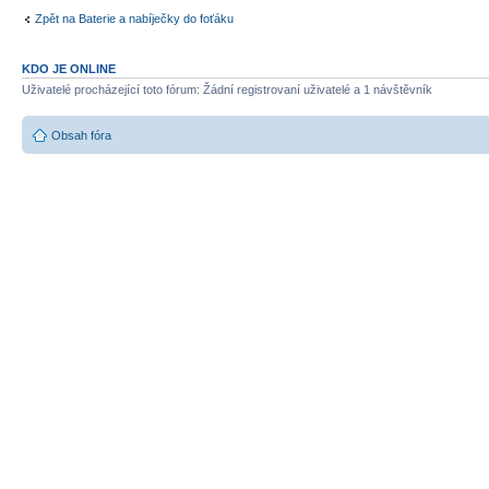
Zpět na Baterie a nabíječky do foťáku
KDO JE ONLINE
Uživatelé procházející toto fórum: Žádní registrovaní uživatelé a 1 návštěvník
Obsah fóra