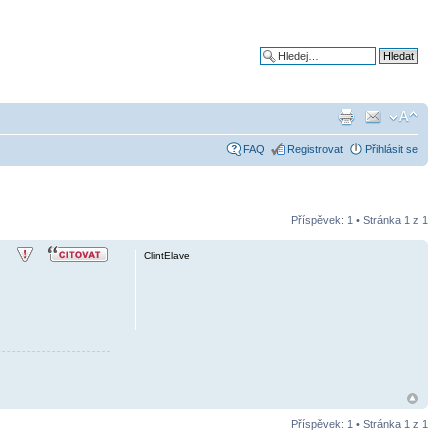
Pokročilé hledání
FAQ
Registrovat
Přihlásit se
Příspěvek: 1 • Stránka
1
z
1
ClintElave
Příspěvek: 1 • Stránka
1
z
1