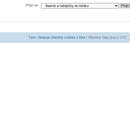
Přejít na:
Tým
•
Smazat všechny cookies z fóra
• Všechny časy jsou v UTC