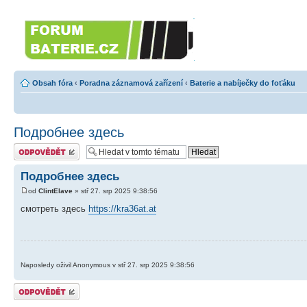
Forumbaterie.cz
Forum zaměřené na akumulátory 
Obsah fóra
‹
Poradna záznamová zařízení
‹
Baterie a nabíječky do foťáku
Подробнее здесь
Odeslat odpověď
Подробнее здесь
od
ClintElave
» stř 27. srp 2025 9:38:56
смотреть здесь
https://kra36at.at
Naposledy oživil Anonymous v stř 27. srp 2025 9:38:56
Odeslat odpověď