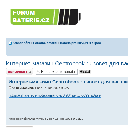
Forumbaterie.c
akumulátorů a b
Forum zaměřené na akumulátory
tiskárny, GPS...
Obsah fóra
‹
Poradna ostatní
‹
Baterie pro MP3,MP4 a ipod
Интернет-магазин Centrobook.ru зовет для в
Odeslat odpověď
Интернет-магазин Centrobook.ru зовет для вас 
od
DavidAsymn
» pon 15. pro 2025 9:23:29
https://share.evernote.com/note/3f984ae ... cc99fa0a7e
Naposledy oživil Anonymous v pon 15. pro 2025 9:23:29
Odeslat odpověď