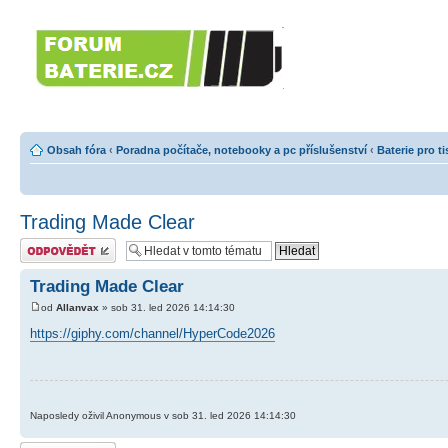
Forumbaterie.c
akumulátorů a b
Forum zaměřené na akumulátory
tiskárny, GPS...
Obsah fóra
‹
Poradna počítače, notebooky a pc příslušenství
‹
Baterie pro t
Trading Made Clear
Odeslat odpověď
Trading Made Clear
od
Allanvax
» sob 31. led 2026 14:14:30
https://giphy.com/channel/HyperCode2026
Naposledy oživil Anonymous v sob 31. led 2026 14:14:30
Odeslat odpověď