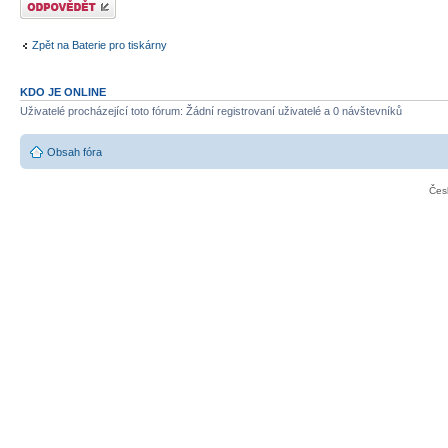
Zpět na Baterie pro tiskárny
KDO JE ONLINE
Uživatelé procházející toto fórum: Žádní registrovaní uživatelé a 0 návštevníků
Obsah fóra
Čes