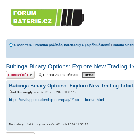
Forumbaterie.c
akumulátorů a b
Forum zaměřené na akumulátory
tiskárny, GPS...
Obsah fóra
‹
Poradna počítače, notebooky a pc příslušenství
‹
Baterie a nab
Bubinga Binary Options: Explore New Trading 1x
Odeslat odpověď
Bubinga Binary Options: Explore New Trading 1xbet
od
Richardglync
» čtv 02. dub 2026 11:37:12
https://sviluppoleadership.com/pag/?1xb ... bonus.html
Naposledy oživil Anonymous v čtv 02. dub 2026 11:37:12
Odeslat odpověď