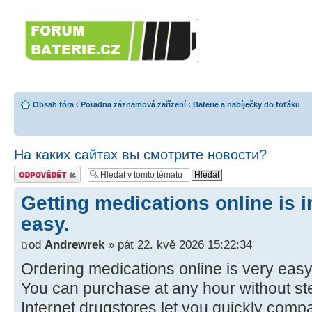
Forumbaterie.c
akumulátorů a b
Forum zaměřené na akumulátory
tiskárny, GPS...
Obsah fóra
‹
Poradna záznamová zařízení
‹
Baterie a nabíječky do foťáku
На каких сайтах вы смотрите новости?
Odeslat odpověď
Getting medications online is i
easy.
od
Andrewrek
» pát 22. kvě 2026 15:22:34
Ordering medications online is very easy
You can purchase at any hour without st
Internet drugstores let you quickly compa