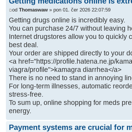
Getting medications online is ext
od
Thomaswaw
» pon 01. čer 2026 22:07:59
Getting drugs online is incredibly easy.
You can purchase 24/7 without leaving 
Internet drugstores allow you to quickly 
best deal.
Your order are shipped directly to your do
<a href="https://profile.hatena.ne.jp/kam
viagra/profile">kamagra diarrhea</a>
There is no need to stand in annoying lin
For long-term illnesses, automatic reor
stress‑free.
To sum up, online shopping for meds pr
energy.
Payment systems are crucial for 