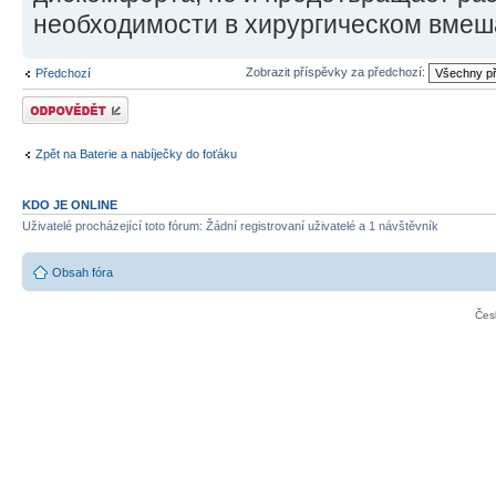
необходимости в хирургическом вмеш
Zobrazit příspěvky za předchozí:
Předchozí
Odeslat odpověď
Zpět na Baterie a nabíječky do foťáku
KDO JE ONLINE
Uživatelé procházející toto fórum: Žádní registrovaní uživatelé a 1 návštěvník
Obsah fóra
Čes