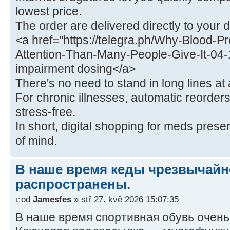
lowest price.
The order are delivered directly to your do
<a href="https://telegra.ph/Why-Blood-
Attention-Than-Many-People-Give-It-04-1
impairment dosing</a>
There's no need to stand in long lines at
For chronic illnesses, automatic reorder
stress‑free.
In short, digital shopping for meds pres
of mind.
В наше время кеды чрезвычайн
распространены.
od
Jamesfes
» stř 27. kvě 2026 15:07:35
В наше время спортивная обувь очень