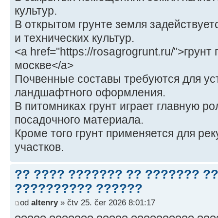
культур.
В открытом грунте земля задействует
и технических культур.
<a href="https://rosagrogrunt.ru/">грун
москве</a>
Почвенные составы требуются для ус
ландшафтного оформления.
В питомниках грунт играет главную ро
посадочного материала.
Кроме того грунт применяется для ре
участков.
?? ???? ??????? ?? ??????? ?
?????????? ??????
od
altenry
» čtv 25. čer 2026 8:01:17