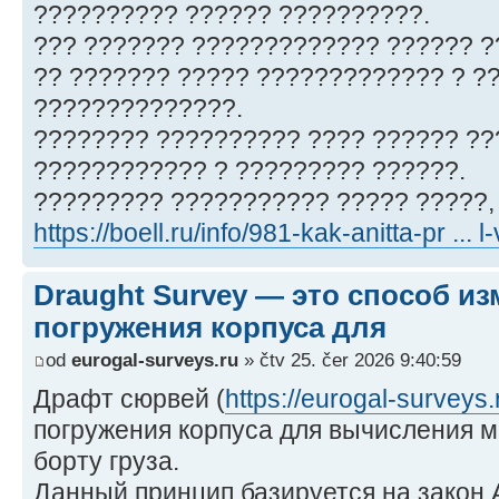
?????????? ?????? ??????????.
??? ??????? ????????????? ?????? ?
?? ??????? ????? ????????????? ? ?
??????????????.
???????? ?????????? ???? ?????? ??
???????????? ? ????????? ??????.
????????? ??????????? ????? ?????, 
https://boell.ru/info/981-kak-anitta-pr ... 
Draught Survey — это способ и
погружения корпуса для
od
eurogal-surveys.ru
» čtv 25. čer 2026 9:40:59
Драфт сюрвей (
https://eurogal-surveys.
погружения корпуса для вычисления 
борту груза.
Данный принцип базируется на закон 