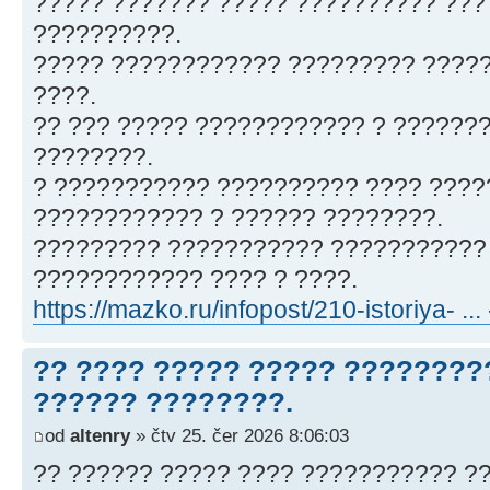
????? ??????? ????? ?????????? ???
??????????.
????? ???????????? ????????? ????
????.
?? ??? ????? ???????????? ? ??????
????????.
? ??????????? ?????????? ???? ????
???????????? ? ?????? ????????.
????????? ??????????? ??????????? 
???????????? ???? ? ????.
https://mazko.ru/infopost/210-istoriya- ... 
?? ???? ????? ????? ????????
?????? ????????.
od
altenry
» čtv 25. čer 2026 8:06:03
?? ?????? ????? ???? ??????????? ?