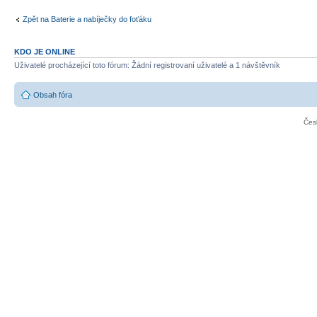
Zpět na Baterie a nabíječky do foťáku
KDO JE ONLINE
Uživatelé procházející toto fórum: Žádní registrovaní uživatelé a 1 návštěvník
Obsah fóra
Čes