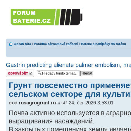
Forumbaterie.c
akumulátorů a b
Forum zaměřené na akumulátory
tiskárny, GPS...
Obsah fóra
‹
Poradna záznamová zařízení
‹
Baterie a nabíječky do foťáku
Gastrin predicting alienate palmer embolism, ma
Odeslat odpověď
Грунт повсеместно применяе
сельском секторе для культи
od
rosagrogrunt.ru
» stř 24. čer 2026 3:53:01
Почва активно используется в аграрн
выращивания насаждений.
В закрытых помещениях земля являет