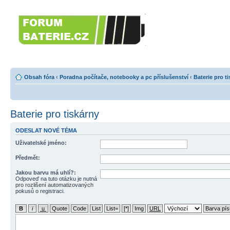
Forumbaterie.c
akumulátorů a b
Forum zaměřené na akumulátory
tiskárny, GPS...
Obsah fóra
‹
Poradna počítače, notebooky a pc příslušenství
‹
Baterie pro t
Baterie pro tiskárny
ODESLAT NOVÉ TÉMA
Uživatelské jméno:
Předmět:
Jakou barvu má uhlí?:
Odpoveď na tuto otázku je nutná
pro rozlišení automatizovaných
pokusů o registraci.