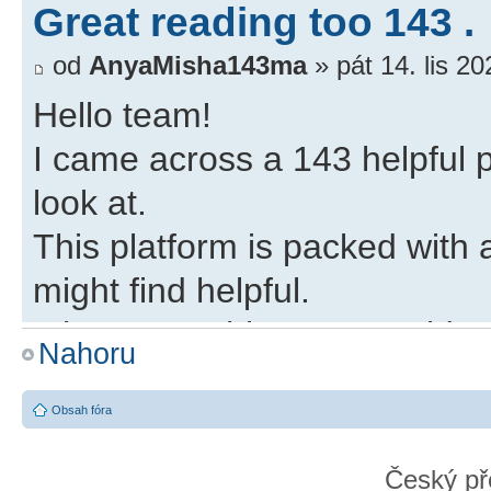
Great reading too 143 .
od
AnyaMisha143ma
» pát 14. lis 2
Hello team!
I came across a 143 helpful p
look at.
This platform is packed with a
might find helpful.
It has everything you could po
Nahoru
visit!
https://grabthedata.com/the-
Obsah fóra
Český př