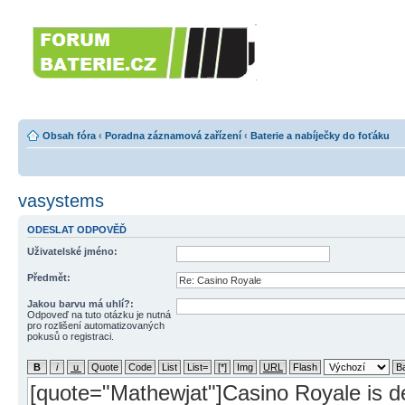
Forumbaterie.c
akumulátorů a b
Forum zaměřené na akumulátory
tiskárny, GPS...
Obsah fóra
‹
Poradna záznamová zařízení
‹
Baterie a nabíječky do foťáku
vasystems
ODESLAT ODPOVĚĎ
Uživatelské jméno:
Předmět:
Jakou barvu má uhlí?:
Odpoveď na tuto otázku je nutná
pro rozlišení automatizovaných
pokusů o registraci.