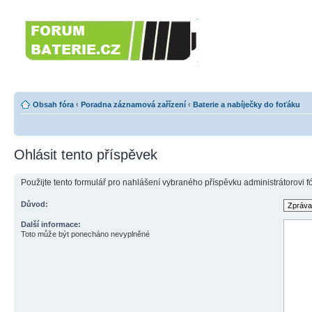
Forumbaterie.c
akumulátorů a b
Forum zaměřené na akumulátory
tiskárny, GPS...
Obsah fóra
‹
Poradna záznamová zařízení
‹
Baterie a nabíječky do foťáku
Ohlásit tento příspěvek
Použijte tento formulář pro nahlášení vybraného příspěvku administrátorovi f
Důvod:
Další informace:
Toto může být ponecháno nevyplněné