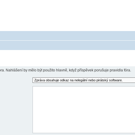
 - poradna ohledně akumulátorů a baterieí
a baterie do mobilu, notebooku, nářadí, tiskárny, GPS...
óra. Nahlášení by mělo být použito hlavně, když příspěvek porušuje pravidla fóra.