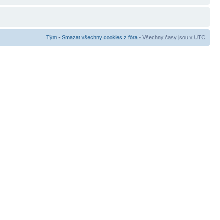
Tým
•
Smazat všechny cookies z fóra
• Všechny časy jsou v UTC