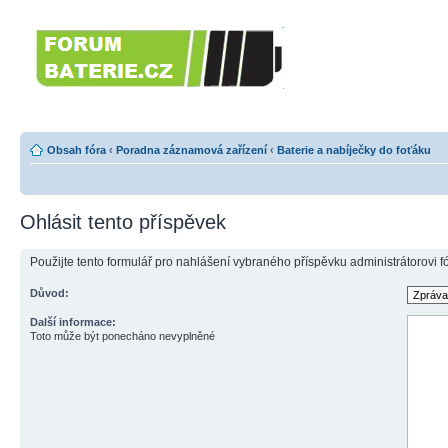
Forumbaterie.c
akumulátorů a b
Forum zaměřené na akumulátory
tiskárny, GPS...
Obsah fóra
‹
Poradna záznamová zařízení
‹
Baterie a nabíječky do foťáku
Ohlásit tento příspěvek
Použijte tento formulář pro nahlášení vybraného příspěvku administrátorovi f
Důvod:
Další informace:
Toto může být ponecháno nevyplněné