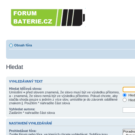
Forumbaterie.c
akumulátorů a b
Forum zaměřené na akumulátory
tiskárny, GPS...
Obsah fóra
Hledat
VYHLEDÁVANÝ TEXT
Hledat klíčová slova:
Umístění
+
před slovem znamená, že slovo musí být ve výsledku přítomno,
Hled
a
-
znamená, že slovo nemá být ve výsledku přítomno. Pokud chcete, aby
stačila shoda pouze s jedním z více slov, umístěte je do závorek oddělené
Hled
znakem
|
. Použitím * nahradíte část slova
Vyhledat autora:
Zadáním * nahradíte část slova
NASTAVENÍ VYHLEDÁVÁNÍ
Prohledávat fóra:
Zvolte fórum nebo fóra, ve kterých chcete vyhledávat. Subfóra jsou