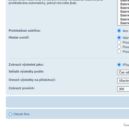
prohledávána automaticky, pokud nezvolíte jinak.
Prohledávat subfóra:
Ano
Hledat uvnitř:
Názv
Pouz
Pouz
Pouz
Zobrazit výsledek jako:
Přís
Seřadit výsledky podle:
Omezit výsledky na předchozí:
Zobrazit prvních:
Obsah fóra
Čes