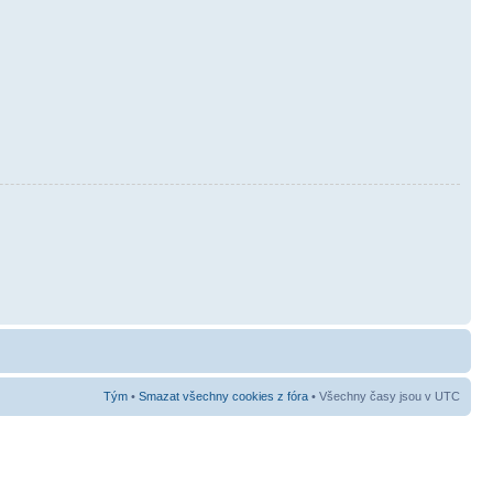
Tým
•
Smazat všechny cookies z fóra
• Všechny časy jsou v UTC