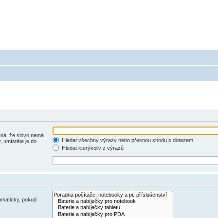
 - poradna ohledně akumulátorů a baterieí
a baterie do mobilu, notebooku, nářadí, tiskárny, GPS...
á, že slovo nemá
Hledat všechny výrazy nebo přesnou shodu s dotazem
, umístěte je do
Hledat kterýkoliv z výrazů
omaticky, pokud