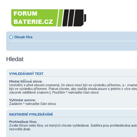
Forumbaterie.cz
Forum zaměřené na akumulátory 
Obsah fóra
Hledat
VYHLEDÁVANÝ TEXT
Hledat klíčová slova:
Umístění
+
před slovem znamená, že slovo musí být ve výsledku přítomno, a
-
znamen
být ve výsledku přítomno. Pokud chcete, aby stačila shoda pouze s jedním z více slov
závorek oddělené znakem
|
. Použitím * nahradíte část slova
Vyhledat autora:
Zadáním * nahradíte část slova
NASTAVENÍ VYHLEDÁVÁNÍ
Prohledávat fóra:
Zvolte fórum nebo fóra, ve kterých chcete vyhledávat. Subfóra jsou prohledávána aut
nezvolíte jinak.