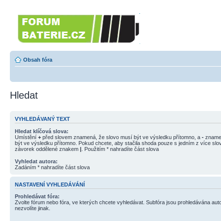
Forumbaterie.cz
Forum zaměřené na akumulátory 
Obsah fóra
Hledat
VYHLEDÁVANÝ TEXT
Hledat klíčová slova:
Umístění
+
před slovem znamená, že slovo musí být ve výsledku přítomno, a
-
znamen
být ve výsledku přítomno. Pokud chcete, aby stačila shoda pouze s jedním z více slov
závorek oddělené znakem
|
. Použitím * nahradíte část slova
Vyhledat autora:
Zadáním * nahradíte část slova
NASTAVENÍ VYHLEDÁVÁNÍ
Prohledávat fóra:
Zvolte fórum nebo fóra, ve kterých chcete vyhledávat. Subfóra jsou prohledávána aut
nezvolíte jinak.