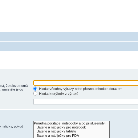
 - poradna ohledně akumulátorů a baterieí
a baterie do mobilu, notebooku, nářadí, tiskárny, GPS...
á, že slovo nemá
Hledat všechny výrazy nebo přesnou shodu s dotazem
, umístěte je do
Hledat kterýkoliv z výrazů
omaticky, pokud