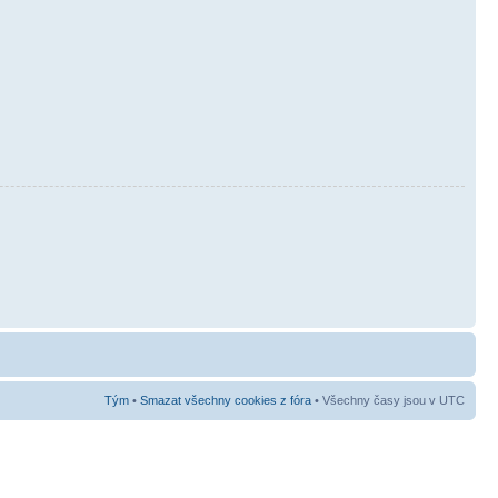
Tým
•
Smazat všechny cookies z fóra
• Všechny časy jsou v UTC